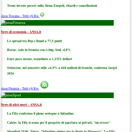
Treno investe pecore sulla Siena-Empoli, ritardi e cancellazioni
Ansa Toscana - Tutti gli Rss
Finanza
News di economia - ANSA.it
Lo spread tra Btp e Bund a 77,5 punti
Borsa: Asia in frenata con i chip, Seul -4,8%
Euro poco mosso, scambiato a 1,1551 dollari
Swisscom, nel semestre utile +6,9% a 668 milioni di franchi, conferma target
2026
Ansa Finanza - Tutti gli Rss
Sport
News di altri sport - ANSA.it
La Fifa conferma il pieno sostegno a Infantino
Calcio: la Fifa si scusa per il progetto di apertura ai privati, "un errore"
Mondiali 2030: Times, "Infantino spinge per la finale in Marocco". La Fifa,