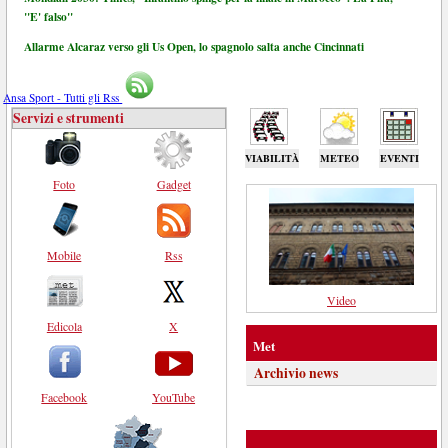
"E' falso"
Allarme Alcaraz verso gli Us Open, lo spagnolo salta anche Cincinnati
Ansa Sport - Tutti gli Rss
Servizi e strumenti
VIABILITÀ
METEO
EVENTI
Foto
Gadget
Mobile
Rss
Video
Edicola
X
Met
Archivio news
Facebook
YouTube