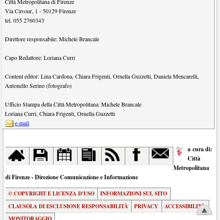
Città Metropolitana di Firenze
Via Cavour, 1
-
50129
Firenze
tel.
055 2760343
Direttore responsabile:
Michele Brancale
Capo Redattore:
Loriana Curri
Content editor:
Lina Cardona
,
Chiara Frigenti
,
Ornella Guzzetti
,
Daniela Mencarelli
,
Antonello Serino (fotografo)
Ufficio Stampa della Città Metropolitana:
Michele Brancale
Loriana Curri
,
Chiara Frigenti
,
Ornella Guzzetti
e-mail
a cura di:
Città
Metropolitana
di Firenze - Direzione Comunicazione e Informazione
© COPYRIGHT E LICENZA D'USO
INFORMAZIONI SUL SITO
CLAUSOLA DI ESCLUSIONE RESPONSABILITÀ
PRIVACY
ACCESSIBILITÀ
MONITORAGGIO