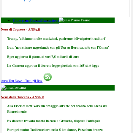
Primo piano
Toscana
Finanza
Sport
Primo Piano
News di Topnews - ANSA.it
Trump, 'abbiamo molte munizioni, puniremo i divulgatori traditori'
Iran, 'non stiamo negoziando con gli Usa su Hormuz, solo con l'Oman'
Bper aggiorna il piano, ai soci 7,5 miliardi di euro
La Camera approva il decreto legge giustizia con 165 sì, è legge
Ansa Top News - Tutti gli Rss
Toscana
News dalla Toscana - ANSA.it
Alla Frick di New York un omaggio all'arte del bronzo nella Siena del
Rinascimento
Ex docente trovato morto in casa a Grosseto, disposta l'autopsia
Europei nuoto: Taddeucci oro nella 5 km donne, Pozzobon bronzo