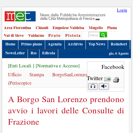
Login
News dalle Pubbliche Amministrazioni
della Città Metropolitana di Firenze
Area Fiorentina
Chianti
Empolese Valdelsa
Mugello
Piana
Val di Sieve
Valdarno
Prato
Pistoia
Home
Primo piano
Agenzia
Archivio
Top News
Redattori
NewsLetter
Rss
Edicola
gio, 6 Agosto
[Enti Locali ]
[Normativa e Accesso]
Facebook
Ufficio Stampa BorgoSanLorenzo
Twitter
(Periscopio)
A Borgo San Lorenzo prendono
avvio i lavori delle Consulte di
Frazione