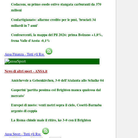
Codacons, su primo esodo estivo stangata carburanti da 370
milioni
Confartigianato: allarme credito per le pmi, 'bruciati 34
miliardi in 7 anni'
Confesercenti, la mappa del Pil 2026: prima Bolzano +1,8%,
frena Valle d'Aosta -0,1%
Ansa Finanza - Tutti gli Rss
Sport
News di altri sport - ANSA.it
Amichevole a Gelsenkirchen, 3-0 dell'Atalanta allo Schalke 04
Gasperini 'partita pessima col Brighton manca qualcosa dal
mercato'
Europei di nuoto: venti metri sopra il cielo, Cosetti-Barnaba
argento di coppia
La Roma chiude male il ritiro, ko 3-0 con il Brighton
Ansa Sport - Tutti gli Rss