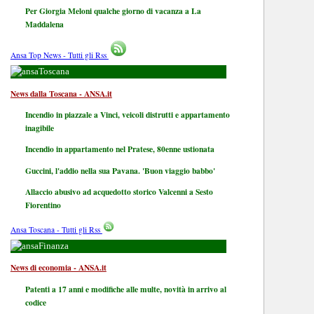
Per Giorgia Meloni qualche giorno di vacanza a La
Maddalena
Ansa Top News - Tutti gli Rss
Toscana
News dalla Toscana - ANSA.it
Incendio in piazzale a Vinci, veicoli distrutti e appartamento
inagibile
Incendio in appartamento nel Pratese, 80enne ustionata
Guccini, l'addio nella sua Pavana. 'Buon viaggio babbo'
Allaccio abusivo ad acquedotto storico Valcenni a Sesto
Fiorentino
Ansa Toscana - Tutti gli Rss
Finanza
News di economia - ANSA.it
Patenti a 17 anni e modifiche alle multe, novità in arrivo al
codice