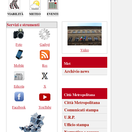
VIABILITÀ
METEO
EVENTI
Servizi e strumenti
Foto
Gadget
Video
Met
Mobile
Rss
Archivio news
Edicola
X
Città Metropolitana
Città Metropolitana
Facebook
YouTube
Comunicati stampa
U.R.P.
Ufficio stampa
Normativa e accesso