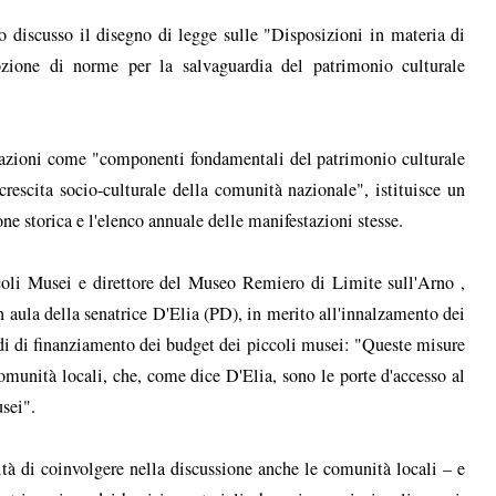
 discusso il disegno di legge sulle "Disposizioni in materia di
ozione di norme per la salvaguardia del patrimonio culturale
ocazioni come "componenti fondamentali del patrimonio culturale
crescita socio-culturale della comunità nazionale", istituisce un
ne storica e l'elenco annuale delle manifestazioni stesse.
coli Musei e direttore del Museo Remiero di Limite sull'Arno ,
in aula della senatrice D'Elia (PD), in merito all'innalzamento dei
ndi di finanziamento dei budget dei piccoli musei: "Queste misure
comunità locali, che, come dice D'Elia, sono le porte d'accesso al
sei".
ità di coinvolgere nella discussione anche le comunità locali – e