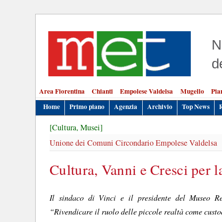
N
d
Area Fiorentina
Chianti
Empolese Valdelsa
Mugello
Pia
Home
Primo piano
Agenzia
Archivio
Top News
[Cultura, Musei]
Unione dei Comuni Circondario Empolese Valdelsa
Cultura, Vanni e Cresci per l
Il sindaco di Vinci e il presidente del Museo Re
“Rivendicare il ruolo delle piccole realtà come custod