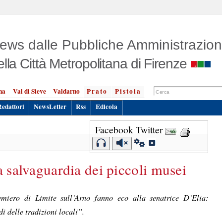
ews dalle Pubbliche Amministrazion
ella Città Metropolitana di Firenze
na
Val di Sieve
Valdarno
Prato
Pistoia
Redattori
NewsLetter
Rss
Edicola
Facebook
Twitter
a salvaguardia dei piccoli musei
miero di Limite sull’Arno fanno eco alla senatrice D’Elia:
i delle tradizioni locali”.