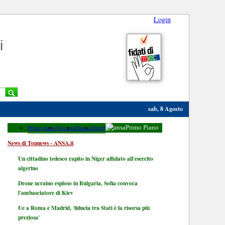
Login
i
sab, 8 Agosto
Primo piano
Toscana
Finanza
Sport
Primo Piano
News di Topnews - ANSA.it
Un cittadino tedesco rapito in Niger affidato all'esercito
algerino
Drone ucraino esploso in Bulgaria, Sofia convoca
l'ambasciatore di Kiev
Ue a Roma e Madrid, 'fiducia tra Stati è la risorsa più
preziosa'