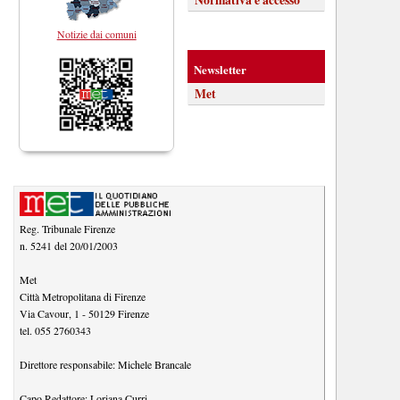
Notizie dai comuni
Newsletter
Met
Reg. Tribunale Firenze
n. 5241 del 20/01/2003
Met
Città Metropolitana di Firenze
Via Cavour, 1
-
50129
Firenze
tel.
055 2760343
Direttore responsabile:
Michele Brancale
Capo Redattore:
Loriana Curri