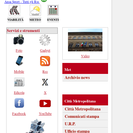
Ansa Sport - Tutti gli Rss
VIABILITÀ
METEO
EVENTI
Servizi e strumenti
Foto
Gadget
Video
Met
Mobile
Rss
Archivio news
Edicola
X
Città Metropolitana
Città Metropolitana
Facebook
YouTube
Comunicati stampa
U.R.P.
Ufficio stampa