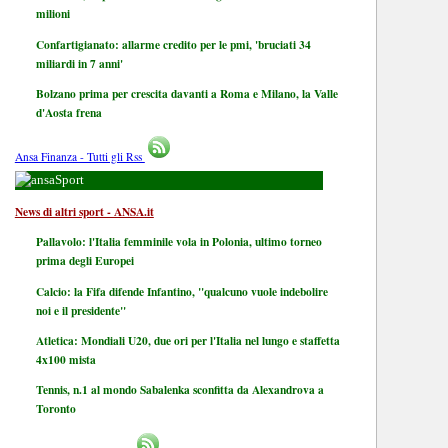
milioni
Confartigianato: allarme credito per le pmi, 'bruciati 34
miliardi in 7 anni'
Bolzano prima per crescita davanti a Roma e Milano, la Valle
d'Aosta frena
Ansa Finanza - Tutti gli Rss
Sport
News di altri sport - ANSA.it
Pallavolo: l'Italia femminile vola in Polonia, ultimo torneo
prima degli Europei
Calcio: la Fifa difende Infantino, "qualcuno vuole indebolire
noi e il presidente"
Atletica: Mondiali U20, due ori per l'Italia nel lungo e staffetta
4x100 mista
Tennis, n.1 al mondo Sabalenka sconfitta da Alexandrova a
Toronto