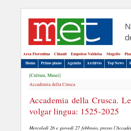
N
d
Area Fiorentina
Chianti
Empolese Valdelsa
Mugello
Pia
Home
Primo piano
Agenzia
Archivio
Top News
[Cultura, Musei]
Accademia della Crusca
Accademia della Crusca. Le 
volgar lingua: 1525-2025
Mercoledì 26 e giovedì 27 febbraio, presso l’Accade