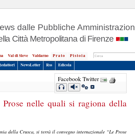
ews dalle Pubbliche Amministrazion
ella Città Metropolitana di Firenze
na
Val di Sieve
Valdarno
Prato
Pistoia
Redattori
NewsLetter
Rss
Edicola
Facebook
Twitter
Prose nelle quali si ragiona della
mia della Crusca, si terrà il convegno internazionale “Le Prose