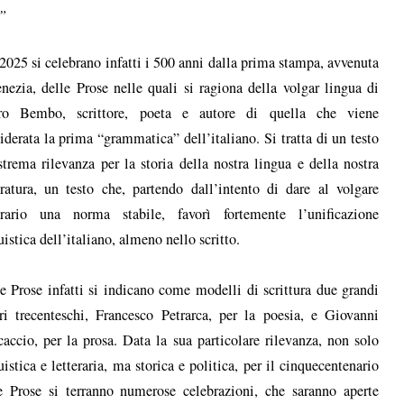
5”
2025 si celebrano infatti i 500 anni dalla prima stampa, avvenuta
nezia, delle Prose nelle quali si ragiona della volgar lingua di
tro Bembo, scrittore, poeta e autore di quella che viene
iderata la prima “grammatica” dell’italiano. Si tratta di un testo
strema rilevanza per la storia della nostra lingua e della nostra
eratura, un testo che, partendo dall’intento di dare al volgare
erario una norma stabile, favorì fortemente l’unificazione
uistica dell’italiano, almeno nello scritto.
e Prose infatti si indicano come modelli di scrittura due grandi
ri trecenteschi, Francesco Petrarca, per la poesia, e Giovanni
accio, per la prosa. Data la sua particolare rilevanza, non solo
uistica e letteraria, ma storica e politica, per il cinquecentenario
e Prose si terranno numerose celebrazioni, che saranno aperte