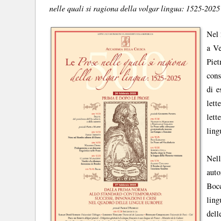
nelle quali si ragiona della volgar lingua: 1525-202
Nel 
a Ve
Pie
cons
di e
lett
lett
ling
Nell
auto
Bocc
ling
dell