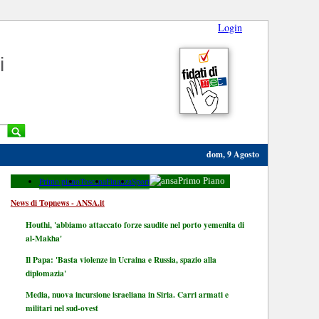
Login
i
dom, 9 Agosto
Primo piano
Toscana
Finanza
Sport
Primo Piano
News di Topnews - ANSA.it
Houthi, 'abbiamo attaccato forze saudite nel porto yemenita di
al-Makha'
Il Papa: 'Basta violenze in Ucraina e Russia, spazio alla
diplomazia'
Media, nuova incursione israeliana in Siria. Carri armati e
militari nel sud-ovest