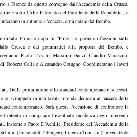
rio a Firenze da questo convegno dall’Accademia della Crusca,
si tiene sotto l’Alto Patronato del Presidente della Repubblica, e
hiuderanno in autunno a Venezia, città natale del Bembo.
ntitolato Prima e dopo le “Prose”, e prevede riflessioni sulla
ta dalla Crusca e dai grammatici alla proposta del Bembo, e
terverranno Paolo Trovato, Massimo Danzi, Claudio Marazzini,
ndi, Roberta Cella e Alessandro Cotugno. Coordineranno i lavori
tolata Dalla prima norma allo standard contemporaneo: successi,
 e si svilupperà in una tavola rotonda dedicata al nascere della
andard contemporaneo. Sarà questa l’occasione di confrontare la
ell’intento di comparare l’eventuale incidenza degli interventi
senti, insieme a Paolo D’Achille (Presidente dell’Accademia della
ì Schmid (Universität Tübingen); Lorenzo Tomasin (Université de