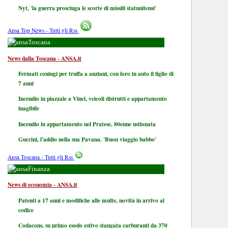
Nyt, 'la guerra prosciuga le scorte di missili statunitensi'
Ansa Top News - Tutti gli Rss
Toscana
News dalla Toscana - ANSA.it
Fermati coniugi per truffa a anziani, con loro in auto il figlio di
7 anni
Incendio in piazzale a Vinci, veicoli distrutti e appartamento
inagibile
Incendio in appartamento nel Pratese, 80enne ustionata
Guccini, l'addio nella sua Pavana. 'Buon viaggio babbo'
Ansa Toscana - Tutti gli Rss
Finanza
News di economia - ANSA.it
Patenti a 17 anni e modifiche alle multe, novità in arrivo al
codice
Codacons, su primo esodo estivo stangata carburanti da 370