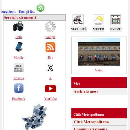
Ansa Sport - Tutti gli Rss
Servizi e strumenti
VIABILITÀ
METEO
EVENTI
Foto
Gadget
Mobile
Rss
Video
Edicola
X
Met
Archivio news
Facebook
YouTube
Città Metropolitana
Città Metropolitana
Comunicati stampa