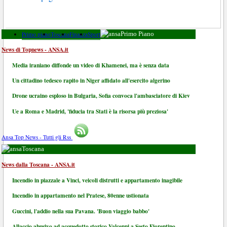
Primo piano
Toscana
Finanza
Sport
Primo Piano
News di Topnews - ANSA.it
Media iraniano diffonde un video di Khamenei, ma è senza data
Un cittadino tedesco rapito in Niger affidato all'esercito algerino
Drone ucraino esploso in Bulgaria, Sofia convoca l'ambasciatore di Kiev
Ue a Roma e Madrid, 'fiducia tra Stati è la risorsa più preziosa'
Ansa Top News - Tutti gli Rss
Toscana
News dalla Toscana - ANSA.it
Incendio in piazzale a Vinci, veicoli distrutti e appartamento inagibile
Incendio in appartamento nel Pratese, 80enne ustionata
Guccini, l'addio nella sua Pavana. 'Buon viaggio babbo'
Allaccio abusivo ad acquedotto storico Valcenni a Sesto Fiorentino