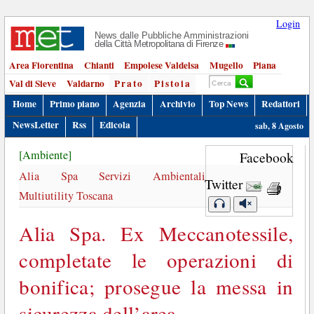
Login
News dalle Pubbliche Amministrazioni
della Città Metropolitana di Firenze
Area Fiorentina
Chianti
Empolese Valdelsa
Mugello
Piana
Val di Sieve
Valdarno
Prato
Pistoia
Home
Primo piano
Agenzia
Archivio
Top News
Redattori
NewsLetter
Rss
Edicola
sab, 8 Agosto
[Ambiente]
Facebook
Alia Spa Servizi Ambientali
Twitter
Multiutility Toscana
Alia Spa. Ex Meccanotessile,
completate le operazioni di
bonifica; prosegue la messa in
sicurezza dell’area