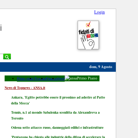
Login
i
dom, 9 Agosto
Primo piano
Toscana
Finanza
Sport
Primo Piano
News di Topnews - ANSA.it
Ankara, 'Egitto potrebbe essere il prossimo ad aderire al Patto
della Mecca'
Tennis, n.1 al mondo Sabalenka sconfitta da Alexandrova a
Toronto
Odessa sotto attacco russo, danneggiati edifici e infrastrutture
'Pentagono ha chiesto alle industrie della difesa di accelerare la