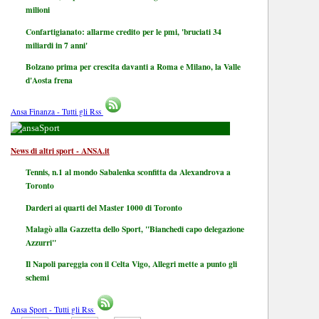
milioni
Confartigianato: allarme credito per le pmi, 'bruciati 34
miliardi in 7 anni'
Bolzano prima per crescita davanti a Roma e Milano, la Valle
d'Aosta frena
Ansa Finanza - Tutti gli Rss
Sport
News di altri sport - ANSA.it
Tennis, n.1 al mondo Sabalenka sconfitta da Alexandrova a
Toronto
Darderi ai quarti del Master 1000 di Toronto
Malagò alla Gazzetta dello Sport, "Bianchedi capo delegazione
Azzurri"
Il Napoli pareggia con il Celta Vigo, Allegri mette a punto gli
schemi
Ansa Sport - Tutti gli Rss