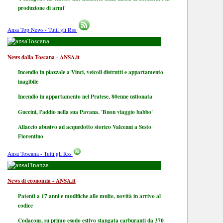
produzione di armi'
Ansa Top News - Tutti gli Rss
Toscana
News dalla Toscana - ANSA.it
Incendio in piazzale a Vinci, veicoli distrutti e appartamento
inagibile
Incendio in appartamento nel Pratese, 80enne ustionata
Guccini, l'addio nella sua Pavana. 'Buon viaggio babbo'
Allaccio abusivo ad acquedotto storico Valcenni a Sesto
Fiorentino
Ansa Toscana - Tutti gli Rss
Finanza
News di economia - ANSA.it
Patenti a 17 anni e modifiche alle multe, novità in arrivo al
codice
Codacons, su primo esodo estivo stangata carburanti da 370