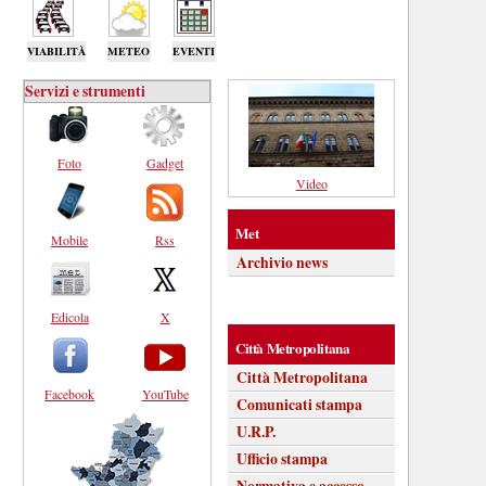
VIABILITÀ
METEO
EVENTI
Servizi e strumenti
Foto
Gadget
Video
Met
Mobile
Rss
Archivio news
Edicola
X
Città Metropolitana
Città Metropolitana
Facebook
YouTube
Comunicati stampa
U.R.P.
Ufficio stampa
Normativa e accesso