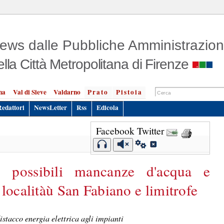
ews dalle Pubbliche Amministrazion
ella Città Metropolitana di Firenze
na
Val di Sieve
Valdarno
Prato
Pistoia
Redattori
NewsLetter
Rss
Edicola
Facebook
Twitter
, possibili mancanze d'acqua e
localitàù San Fabiano e limitrofe
istacco energia elettrica agli impianti