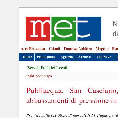
N
d
Area Fiorentina
Chianti
Empolese Valdelsa
Mugello
Pia
Home
Primo piano
Agenzia
Archivio
Top News
[Servizi Pubblici Locali]
Publiacqua spa
Publiacqua. San Casciano
abbassamenti di pressione in 
Previste dalle ore 08:30 di mercoledì 11 giugno per d