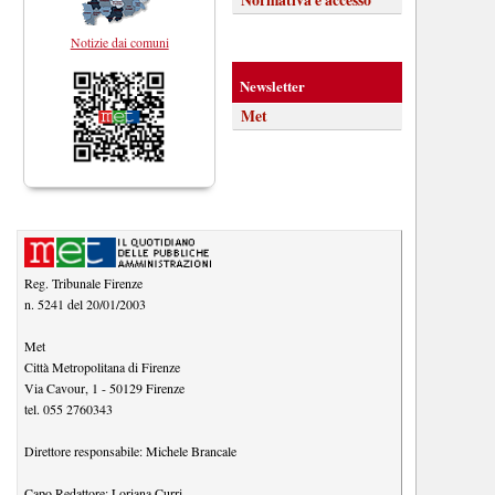
Notizie dai comuni
Newsletter
Met
Reg. Tribunale Firenze
n. 5241 del 20/01/2003
Met
Città Metropolitana di Firenze
Via Cavour, 1
-
50129
Firenze
tel.
055 2760343
Direttore responsabile:
Michele Brancale
Capo Redattore:
Loriana Curri