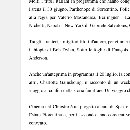
Molti i titoli italiani in programma che hanno conq
l'arena il 30 giugno, Parthenope di Sorrentino, Fo
alla regia per Valerio Mastandrea, Berlinguer – 
Nichetti, Napoli – New York di Gabriele Salvatores,
Tra gli stranieri, i migliori titoli d'autore, per cita
il biopic di Bob Dylan, Sotto le foglie di Françoi
Anderson.
Anche un'anteprima in programma il 20 luglio, la com
altri, Charlotte Gainsbourg, il racconto di un wee
viaggio ai confini della storia familiare. Un viaggio 
Cinema nel Chiostro è un progetto a cura di Spazio A
Estate Fiorentina e, per il secondo anno consecutivo
convento.