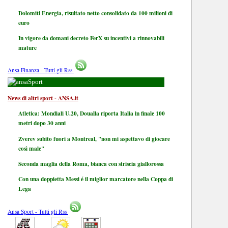
Dolomiti Energia, risultato netto consolidato da 100 milioni di
euro
In vigore da domani decreto FerX su incentivi a rinnovabili
mature
Ansa Finanza - Tutti gli Rss
Sport
News di altri sport - ANSA.it
Atletica: Mondiali U.20, Doualla riporta Italia in finale 100
metri dopo 30 anni
Zverev subito fuori a Montreal, "non mi aspettavo di giocare
così male"
Seconda maglia della Roma, bianca con striscia giallorossa
Con una doppietta Messi é il miglior marcatore nella Coppa di
Lega
Ansa Sport - Tutti gli Rss