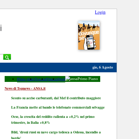
Login
i
gio, 6 Agosto
Primo piano
Toscana
Finanza
Sport
Primo Piano
News di Topnews - ANSA.it
Sconto su accise carburanti, dal Mef il contributo maggiore
La Francia mette al bando le telefonate commerciali selvagge
Ocse, la crescita del reddito rallenta a +0,2% nel primo
trimestre, in Italia +0,8%
Bild, 'droni russi su nave cargo tedesca a Odessa, incendio a
bordo'