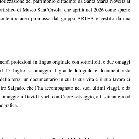
orizzazione del patrimonio cittadino: da Santa Maria Novella al
artistico di Museo Sant’Orsola, che aprirà nel 2026 come spazio
e contemporanea promosso dal gruppo ARTEA e gestito da una
nerdì proiezioni in lingua originale con sottotitoli, e due omaggi
l 15 luglio si omaggia il grande fotografo e documentarista
ella terra, un documentario in cui la sua vita e il suo lavoro ci
beiro Salgado, che l’ha accompagnato nei suoi ultimi viaggi, e da
io l'omaggio a David Lynch con Cuore selvaggio, affascinante road
nografica.