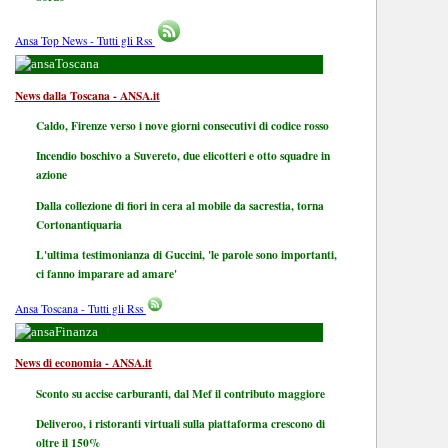
Ansa Top News - Tutti gli Rss
Toscana
News dalla Toscana - ANSA.it
Caldo, Firenze verso i nove giorni consecutivi di codice rosso
Incendio boschivo a Suvereto, due elicotteri e otto squadre in
azione
Dalla collezione di fiori in cera al mobile da sacrestia, torna
Cortonantiquaria
L'ultima testimonianza di Guccini, 'le parole sono importanti,
ci fanno imparare ad amare'
Ansa Toscana - Tutti gli Rss
Finanza
News di economia - ANSA.it
Sconto su accise carburanti, dal Mef il contributo maggiore
Deliveroo, i ristoranti virtuali sulla piattaforma crescono di
oltre il 150%