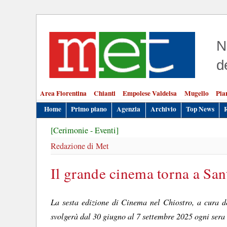
N
d
Area Fiorentina
Chianti
Empolese Valdelsa
Mugello
Pia
Home
Primo piano
Agenzia
Archivio
Top News
[Cerimonie - Eventi]
Redazione di Met
Il grande cinema torna a San
La sesta edizione di Cinema nel Chiostro, a cura de
svolgerà dal 30 giugno al 7 settembre 2025 ogni sera 