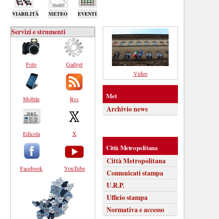
VIABILITÀ
METEO
EVENTI
Servizi e strumenti
Foto
Gadget
Video
Met
Mobile
Rss
Archivio news
Edicola
X
Città Metropolitana
Città Metropolitana
Facebook
YouTube
Comunicati stampa
U.R.P.
Ufficio stampa
Normativa e accesso