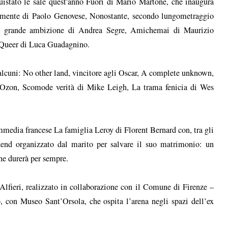
uistato le sale quest'anno Fuori di Mario Martone, che inaugura
llemente di Paolo Genovese, Nonostante, secondo lungometraggio
La grande ambizione di Andrea Segre, Amichemai di Maurizio
 Queer di Luca Guadagnino.
rne alcuni: No other land, vincitore agli Oscar, A complete unknown,
s Ozon, Scomode verità di Mike Leigh, La trama fenicia di Wes
media francese La famiglia Leroy di Florent Bernard con, tra gli
kend organizzato dal marito per salvare il suo matrimonio: un
che durerà per sempre.
lfieri, realizzato in collaborazione con il Comune di Firenze –
, con Museo Sant’Orsola, che ospita l’arena negli spazi dell’ex