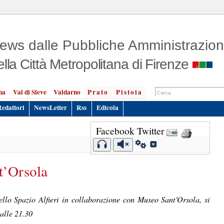
ews dalle Pubbliche Amministrazion
ella Città Metropolitana di Firenze
na
Val di Sieve
Valdarno
Prato
Pistoia
Redattori
NewsLetter
Rss
Edicola
Facebook
Twitter
t’Orsola
llo Spazio Alfieri in collaborazione con Museo Sant'Orsola, si
alle 21.30