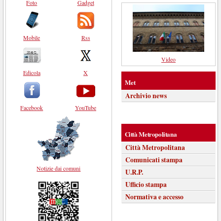
Foto
Gadget
Mobile
Rss
Video
Edicola
X
Met
Archivio news
Facebook
YouTube
Città Metropolitana
Città Metropolitana
Comunicati stampa
Notizie dai comuni
U.R.P.
Ufficio stampa
Normativa e accesso