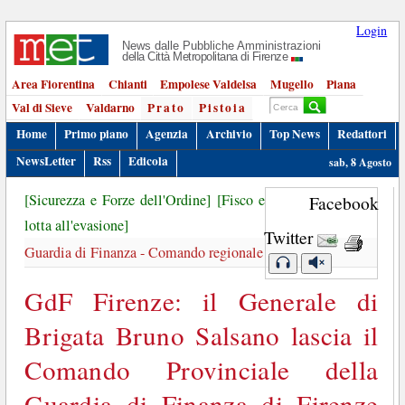
Login
News dalle Pubbliche Amministrazioni
della Città Metropolitana di Firenze
Area Fiorentina
Chianti
Empolese Valdelsa
Mugello
Piana
Val di Sieve
Valdarno
Prato
Pistoia
Home
Primo piano
Agenzia
Archivio
Top News
Redattori
NewsLetter
Rss
Edicola
sab, 8 Agosto
[Sicurezza e Forze dell'Ordine]
[Fisco e
Facebook
lotta all'evasione]
Twitter
Guardia di Finanza - Comando regionale
GdF Firenze: il Generale di
Brigata Bruno Salsano lascia il
Comando Provinciale della
Guardia di Finanza di Firenze