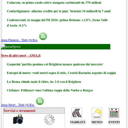
Codacons, su primo esodo estivo stangata carburanti da 370 milioni
Confartigianato: allarme credito per le pmi, 'bruciati 34 miliardi in 7 anni'
Confesercenti, la mappa del Pil 2026: prima Bolzano +1,8%, frena Valle
d'Aosta -0,1%
Ansa Finanza - Tutti gli Rss
Sport
News di altri sport - ANSA.it
Gasperini 'partita pessima col Brighton manca qualcosa dal mercato'
Europei di nuoto: venti metri sopra il cielo, Cosetti-Barnaba argento di coppia
La Roma chiude male il ritiro, ko 3-0 con il Brighton
Ciclismo: Pellizzari vince l'ultima tappa della Vuelta a Burgos
Ansa Sport - Tutti gli Rss
Servizi e strumenti
VIABILITÀ
METEO
EVENTI