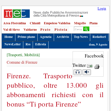
Login
News dalle Pubbliche Amministrazioni
della Città Metropolitana di Firenze
Area Fiorentina
Chianti
Empolese Valdelsa
Mugello
Piana
Val di Sieve
Valdarno
Prato
Pistoia
Home
Primo piano
Agenzia
Archivio
Top News
Redattori
NewsLetter
Rss
Edicola
dom, 9 Agosto
[Trasporti, Mobilità]
Facebook
Comune di Firenze
Twitter
Firenze. Trasporto
pubblico, oltre 13.000 gli
abbonamenti richiesti con il
bonus “Ti porta Firenze”