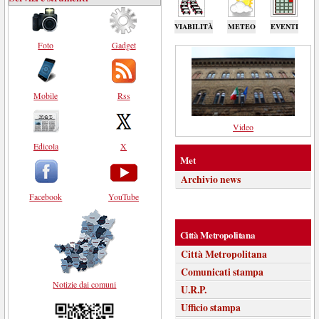
VIABILITÀ
METEO
EVENTI
Foto
Gadget
Mobile
Rss
Video
Edicola
X
Met
Archivio news
Facebook
YouTube
Città Metropolitana
Città Metropolitana
Comunicati stampa
Notizie dai comuni
U.R.P.
Ufficio stampa