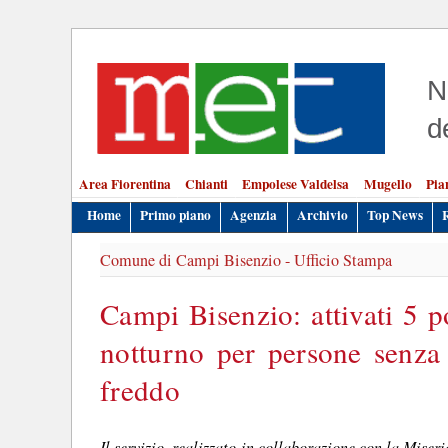
N
d
Area Fiorentina
Chianti
Empolese Valdelsa
Mugello
Pia
Home
Primo piano
Agenzia
Archivio
Top News
Comune di Campi Bisenzio - Ufficio Stampa
Campi Bisenzio: attivati 5 p
notturno per persone senza
freddo
Il servizio, realizzato in collaborazione con la Mise