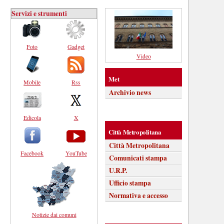
Servizi e strumenti
Foto
Gadget
Video
Met
Mobile
Rss
Archivio news
Edicola
X
Città Metropolitana
Città Metropolitana
Facebook
YouTube
Comunicati stampa
U.R.P.
Ufficio stampa
Normativa e accesso
Notizie dai comuni