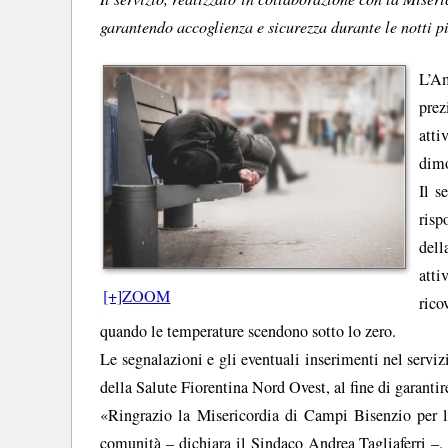
garantendo accoglienza e sicurezza durante le notti p
L’A
prez
atti
dimo
Il s
risp
dell
atti
[+]ZOOM
rico
quando le temperature scendono sotto lo zero.
Le segnalazioni e gli eventuali inserimenti nel serviz
della Salute Fiorentina Nord Ovest, al fine di garanti
«Ringrazio la Misericordia di Campi Bisenzio per la
comunità – dichiara il Sindaco Andrea Tagliaferri –.