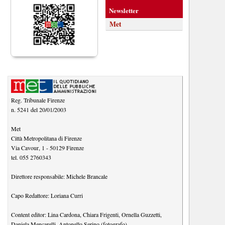
Newsletter
Met
Reg. Tribunale Firenze
n. 5241 del 20/01/2003
Met
Città Metropolitana di Firenze
Via Cavour, 1
-
50129
Firenze
tel.
055 2760343
Direttore responsabile:
Michele Brancale
Capo Redattore:
Loriana Curri
Content editor:
Lina Cardona
,
Chiara Frigenti
,
Ornella Guzzetti
,
Daniela Mencarelli
,
Antonello Serino (fotografo)