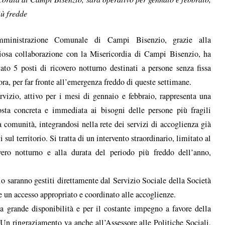
iù fredde
mministrazione Comunale di Campi Bisenzio, grazie alla
iosa collaborazione con la Misericordia di Campi Bisenzio, ha
vato 5 posti di ricovero notturno destinati a persone senza fissa
ra, per far fronte all’emergenza freddo di queste settimane.
ervizio, attivo per i mesi di gennaio e febbraio, rappresenta una
osta concreta e immediata ai bisogni delle persone più fragili
a comunità, integrandosi nella rete dei servizi di accoglienza già
vi sul territorio. Si tratta di un intervento straordinario, limitato al
vero notturno e alla durata del periodo più freddo dell’anno,
io saranno gestiti direttamente dal Servizio Sociale della Società
re un accesso appropriato e coordinato alle accoglienze.
 grande disponibilità e per il costante impegno a favore della
 Un ringraziamento va anche all’Assessore alle Politiche Sociali,