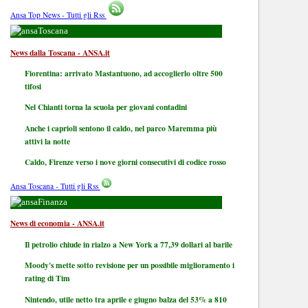
Ansa Top News - Tutti gli Rss
Toscana
News dalla Toscana - ANSA.it
Fiorentina: arrivato Mastantuono, ad accoglierlo oltre 500
tifosi
Nel Chianti torna la scuola per giovani contadini
Anche i caprioli sentono il caldo, nel parco Maremma più
attivi la notte
Caldo, Firenze verso i nove giorni consecutivi di codice rosso
Ansa Toscana - Tutti gli Rss
Finanza
News di economia - ANSA.it
Il petrolio chiude in rialzo a New York a 77,39 dollari al barile
Moody's mette sotto revisione per un possibile miglioramento i
rating di Tim
Nintendo, utile netto tra aprile e giugno balza del 53% a 810