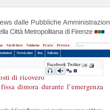
ews dalle Pubbliche Amministrazion
ella Città Metropolitana di Firenze
na
Val di Sieve
Valdarno
Prato
Pistoia
Redattori
NewsLetter
Rss
Edicola
Facebook
Twitter
osti di ricovero
 fissa dimora durante l’emergenza
ricordia di Campi Bisenzio, sarà operativo per gennaio e febbraio,