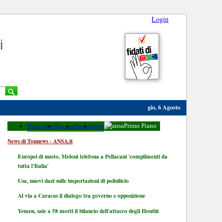
Login
i
gio, 6 Agosto
Primo piano
Toscana
Finanza
Sport
Primo Piano
News di Topnews - ANSA.it
Europei di nuoto, Meloni telefona a Pellacani 'complimenti da
tutta l'Italia'
Usa, nuovi dazi sulle importazioni di polisilicio
Al via a Caracas il dialogo tra governo e opposizione
Yemen, sale a 58 morti il bilancio dell'attacco degli Houthi