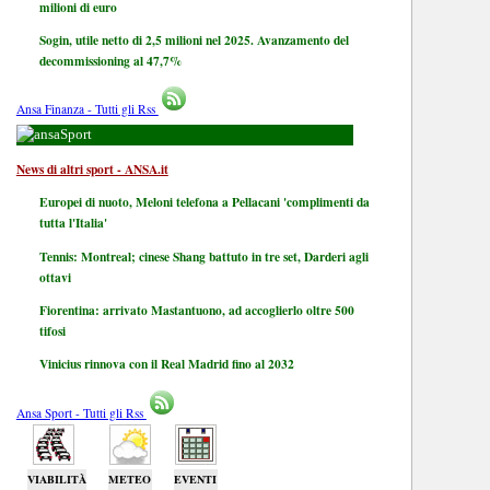
milioni di euro
Sogin, utile netto di 2,5 milioni nel 2025. Avanzamento del
decommissioning al 47,7%
Ansa Finanza - Tutti gli Rss
Sport
News di altri sport - ANSA.it
Europei di nuoto, Meloni telefona a Pellacani 'complimenti da
tutta l'Italia'
Tennis: Montreal; cinese Shang battuto in tre set, Darderi agli
ottavi
Fiorentina: arrivato Mastantuono, ad accoglierlo oltre 500
tifosi
Vinicius rinnova con il Real Madrid fino al 2032
Ansa Sport - Tutti gli Rss
VIABILITÀ
METEO
EVENTI