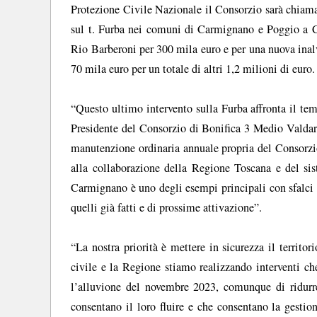
Protezione Civile Nazionale il Consorzio sarà chiamato
sul t. Furba nei comuni di Carmignano e Poggio a Ca
Rio Barberoni per 300 mila euro e per una nuova inal
70 mila euro per un totale di altri 1,2 milioni di euro.
“Questo ultimo intervento sulla Furba affronta il tema
Presidente del Consorzio di Bonifica 3 Medio Valdarn
manutenzione ordinaria annuale propria del Consorzio 
alla collaborazione della Regione Toscana e del sis
Carmignano è uno degli esempi principali con sfalci e 
quelli già fatti e di prossime attivazione”.
“La nostra priorità è mettere in sicurezza il territo
civile e la Regione stiamo realizzando interventi che
l’alluvione del novembre 2023, comunque di ridurre i
consentano il loro fluire e che consentano la gestion