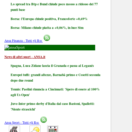
Lo spread tra Btp e Bund chiude poco mosso a ridosso dei 77
punti base
Borsa: l'Europa chiude positiva, Francoforte +0,69%
Borsa: Milano chiude piatta a +0,06%, in luce Stm
Ansa Finanza - Tutti gli Rss
Sport
News di altri sport - ANSA.it
Spagna, Luca Zidane lascia il Granada e passa al Leganés
Europei tuffi: grandi altezze, Barnabà primo e Cosetti seconda
dopo due round
Tennis: Paolini rinuncia a Cincinnati: 'Spero di essere al 100%
agli Us Open'
Juve-Inter primo derby d'Italia dal caso Bastoni, Spalletti:
'Niente strascichi'
Ansa Sport - Tutti gli Rss