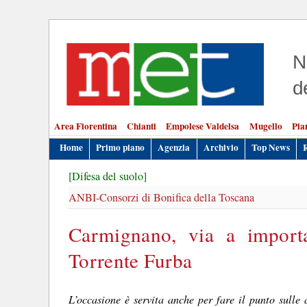
N
d
Area Fiorentina
Chianti
Empolese Valdelsa
Mugello
Pia
Home
Primo piano
Agenzia
Archivio
Top News
[Difesa del suolo]
ANBI-Consorzi di Bonifica della Toscana
Carmignano, via a importan
Torrente Furba
L’occasione è servita anche per fare il punto sulle 