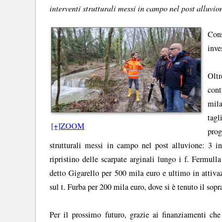
interventi strutturali messi in campo nel post alluvio
Cons
inve
Olt
cont
mila
tag
[+]ZOOM
pro
strutturali messi in campo nel post alluvione: 3 i
ripristino delle scarpate arginali lungo i f. Fermull
detto Gigarello per 500 mila euro e ultimo in attivazi
sul t. Furba per 200 mila euro, dove si è tenuto il sopr
Per il prossimo futuro, grazie ai finanziamenti ch