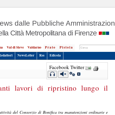
ews dalle Pubbliche Amministrazion
ella Città Metropolitana di Firenze
na
Val di Sieve
Valdarno
Prato
Pistoia
Redattori
NewsLetter
Rss
Edicola
Facebook
Twitter
ti lavori di ripristino lungo il
attività del Consorzio di Bonifica tra manutenzioni ordinarie e