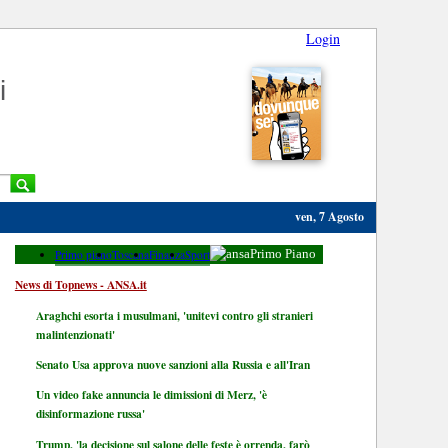
Login
i
ven, 7 Agosto
Primo piano
Toscana
Finanza
Sport
Primo Piano
News di Topnews - ANSA.it
Araghchi esorta i musulmani, 'unitevi contro gli stranieri
malintenzionati'
Senato Usa approva nuove sanzioni alla Russia e all'Iran
Un video fake annuncia le dimissioni di Merz, 'è
disinformazione russa'
Trump, 'la decisione sul salone delle feste è orrenda, farò