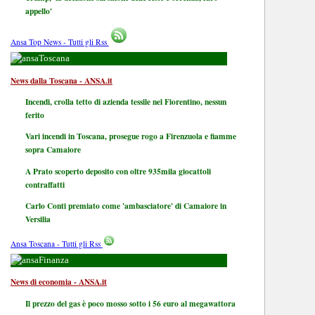
appello'
Ansa Top News - Tutti gli Rss
Toscana
News dalla Toscana - ANSA.it
Incendi, crolla tetto di azienda tessile nel Fiorentino, nessun
ferito
Vari incendi in Toscana, prosegue rogo a Firenzuola e fiamme
sopra Camaiore
A Prato scoperto deposito con oltre 935mila giocattoli
contraffatti
Carlo Conti premiato come 'ambasciatore' di Camaiore in
Versilia
Ansa Toscana - Tutti gli Rss
Finanza
News di economia - ANSA.it
Il prezzo del gas è poco mosso sotto i 56 euro al megawattora