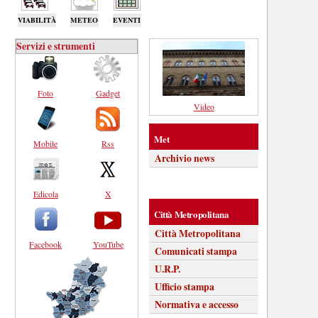
VIABILITÀ
METEO
EVENTI
Servizi e strumenti
Foto
Gadget
Video
Met
Mobile
Rss
Archivio news
Edicola
X
Città Metropolitana
Città Metropolitana
Facebook
YouTube
Comunicati stampa
U.R.P.
Ufficio stampa
Normativa e accesso