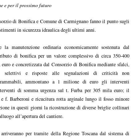
ne e per il prossimo futuro
orzio di Bonifica e Comune di Carmignano fanno il punto sugli
stimenti in sicurezza idraulica degli ultimi anni.
re la manutenzione ordinaria economicamente sostenuta dal
ributo di bonifica per un valore complessivo di circa 350-400
 euro e concretizzata dal Consorzio di Bonifica mediante sfalci,
li selettivi e risposte alle segnalazioni di criticità non
grammabili, ammontano a 1 milione di euro gli interventi
nterventi di somma urgenza sul t. Furba per 305 mila euro; il
a e f. Barberoni e ricucitura rotta arginale lungo il fosso minore
one in questi giorni la ricostruzione di diverse briglie collinari
alluogo all’apertura del cantiere.
e arriveranno per tramite della Regione Toscana dal sistema di