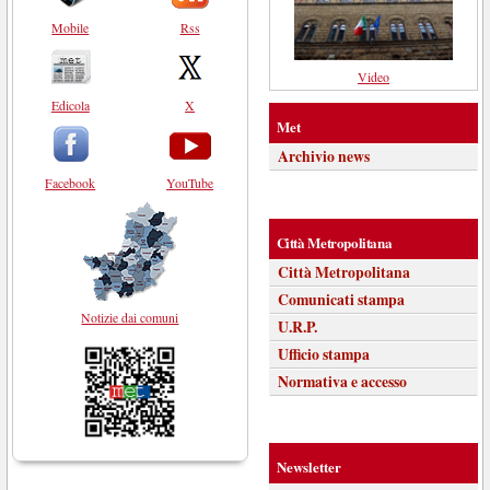
Mobile
Rss
Video
Edicola
X
Met
Archivio news
Facebook
YouTube
Città Metropolitana
Città Metropolitana
Comunicati stampa
Notizie dai comuni
U.R.P.
Ufficio stampa
Normativa e accesso
Newsletter