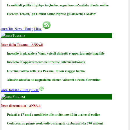
I candidati politici Lgbtq+ in Quebec segnalano un'ondata di odio online
Esercito Yemen, 'gli Houthi hanno ripreso gli attacchi a Marib'
Ansa Top News - Tutti gli Rss
Toscana
News dalla Toscana - ANSA.it
Incendio in piazzale a Vinci, veicoli distrutti e appartamento inagibile
Incendio in appartamento nel Pratese, 80enne ustionata
Guccini, l'addio nella sua Pavana. 'Buon viaggio babbo'
Allaccio abusivo ad acquedotto storico Valcenni a Sesto Fiorentino
Ansa Toscana - Tutti gli Rss
Finanza
News di economia - ANSA.it
Patenti a 17 anni e modifiche alle multe, novità in arrivo al codice
Codacons, su primo esodo estivo stangata carburanti da 370 milioni