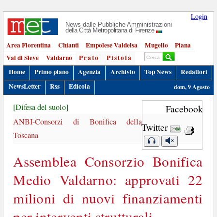
Login
News dalle Pubbliche Amministrazioni
della Città Metropolitana di Firenze
Area Fiorentina
Chianti
Empolese Valdelsa
Mugello
Piana
Val di Sieve
Valdarno
Prato
Pistoia
Home
Primo piano
Agenzia
Archivio
Top News
Redattori
NewsLetter
Rss
Edicola
dom, 9 Agosto
[Difesa del suolo]
Facebook
ANBI-Consorzi di Bonifica della
Twitter
Toscana
Assemblea Consorzio Bonifica
Medio Valdarno: approvati 22
milioni di nuovi finanziamenti
per interventi strutturali