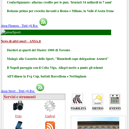
Confartigianato: allarme credito per le pmi, 'bruciati 34 miliardi in 7 anni'
Bolzano prima per crescita davanti a Roma e Milano, la Valle d'Aosta frena
Ansa Finanza - Tutti gli Rss
Sport
News di altri sport - ANSA.it
Darderi ai quarti del Master 1000 di Toronto
Malagò alla Gazzetta dello Sport, "Bianchedi capo delegazione Azzurri"
Il Napoli pareggia con il Celta Vigo, Allegri mette a punto gli schemi
All'Udinese la Fvg Cup, battuti Barcellona e Nottingham
Ansa Sport - Tutti gli Rss
Servizi e strumenti
VIABILITÀ
METEO
EVENTI
Foto
Gadget