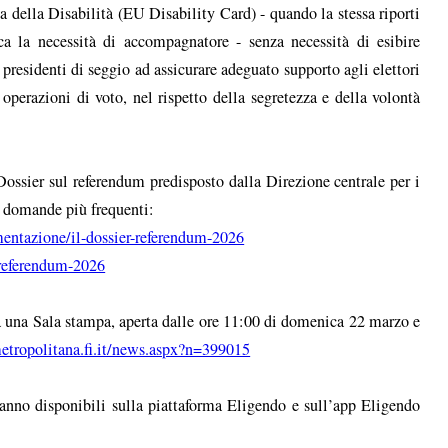
ea della Disabilità (EU Disability Card) - quando la stessa riporti
ica la necessità di accompagnatore - senza necessità di esibire
i presidenti di seggio ad assicurare adeguato supporto agli elettori
 operazioni di voto, nel rispetto della segretezza e della volontà
 Dossier sul referendum predisposto dalla Direzione centrale per i
le domande più frequenti:
umentazione/il-dossier-referendum-2026
q-referendum-2026
ta una Sala stampa, aperta dalle ore 11:00 di domenica 22 marzo e
metropolitana.fi.it/news.aspx?n=399015
saranno disponibili sulla piattaforma Eligendo e sull’app Eligendo