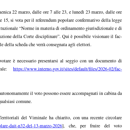
nica 22 marzo, dalle ore 7 alle 23, e lunedì 23 marzo, dalle ore
le 15, si vota per il referendum popolare confermativo della legge
ituzionale “Norme in materia di ordinamento giurisdizionale e di
tuzione della Corte disciplinare”. Qui è possibile visionare il fac-
le della scheda che verrà consegnata agli elettori.
votare è necessario presentarsi al seggio con un documento di
orale:
https://www.interno.gov.it/sites/default/files/2026-02/fac-
re autonomamente il voto possono essere accompagnati in cabina da
i qualsiasi comune.
erritoriali del Viminale ha chiarito, con una recente circolare
rcolare-dait-n32-del-13-marzo-2026
], che, per fruire del voto