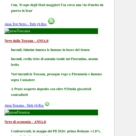
Cnn, 'il capo degli Stati maggiori Usa cerca una via d'uscita da
guerra in Iran'
Ansa Top News - Tutti gli Rss
Toscana
News dalla Toscana - ANSA.it
Incendi, fulmine innesca le fiamme in bosco del Senese
Incendi, crolla tetto di azienda tessile nel Fiorentino, nessun
ferito
Vari incendi in Toscana, prosegue rogo a Firenzuola e fiamme
sopra Camaiore
A Prato scoperto deposito con oltre 935mila giocattoli
contraffatti
Ansa Toscana - Tutti gli Rss
Finanza
News di economia - ANSA.it
Confesercenti, la mappa del Pil 2026: prima Bolzano +1,8%,