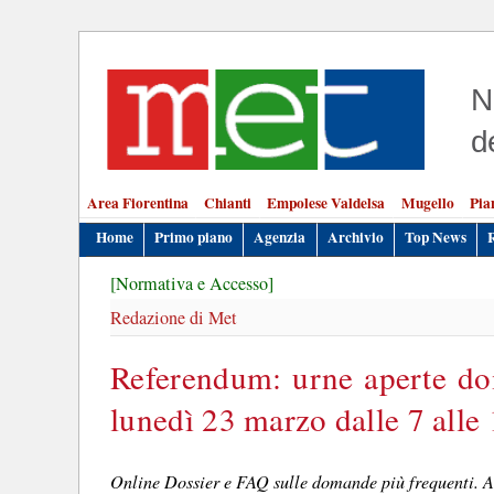
N
d
Area Fiorentina
Chianti
Empolese Valdelsa
Mugello
Pia
Home
Primo piano
Agenzia
Archivio
Top News
[Normativa e Accesso]
Redazione di Met
Referendum: urne aperte do
lunedì 23 marzo dalle 7 alle
Online Dossier e FAQ sulle domande più frequenti. Ag