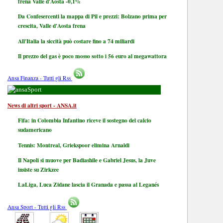
frena Valle d'Aosta -0,1%
Da Confesercenti la mappa di Pil e prezzi: Bolzano prima per
crescita, Valle d'Aosta frena
All'Italia la siccità può costare fino a 74 miliardi
Il prezzo del gas è poco mosso sotto i 56 euro al megawattora
Ansa Finanza - Tutti gli Rss
Sport
News di altri sport - ANSA.it
Fifa: in Colombia Infantino riceve il sostegno del calcio
sudamericano
Tennis: Montreal, Griekspoor elimina Arnaldi
Il Napoli si muove per Badiashile e Gabriel Jesus, la Juve
insiste su Zirkzee
LaLiga, Luca Zidane lascia il Granada e passa al Leganés
Ansa Sport - Tutti gli Rss