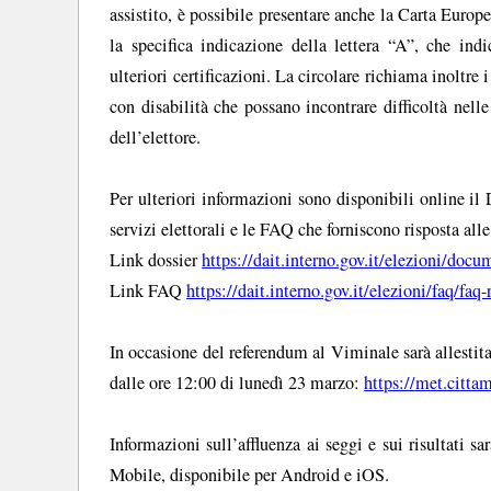
assistito, è possibile presentare anche la Carta Europ
la specifica indicazione della lettera “A”, che ind
ulteriori certificazioni. La circolare richiama inoltre 
con disabilità che possano incontrare difficoltà nelle
dell’elettore.
Per ulteriori informazioni sono disponibili online il
servizi elettorali e le FAQ che forniscono risposta al
Link dossier
https://dait.interno.gov.it/elezioni/doc
Link FAQ
https://dait.interno.gov.it/elezioni/faq/fa
In occasione del referendum al Viminale sarà allesti
dalle ore 12:00 di lunedì 23 marzo:
https://met.citta
Informazioni sull’affluenza ai seggi e sui risultati 
Mobile, disponibile per Android e iOS.