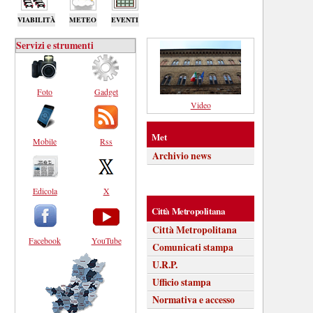
VIABILITÀ
METEO
EVENTI
Servizi e strumenti
Foto
Gadget
Video
Met
Mobile
Rss
Archivio news
Edicola
X
Città Metropolitana
Città Metropolitana
Facebook
YouTube
Comunicati stampa
U.R.P.
Ufficio stampa
Normativa e accesso