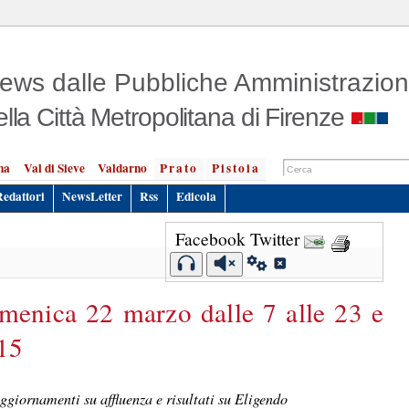
ews dalle Pubbliche Amministrazion
ella Città Metropolitana di Firenze
na
Val di Sieve
Valdarno
Prato
Pistoia
Redattori
NewsLetter
Rss
Edicola
Facebook
Twitter
menica 22 marzo dalle 7 alle 23 e
 15
giornamenti su affluenza e risultati su Eligendo