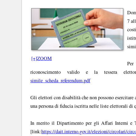
Dome
7 al
cost
isti
simi
[+]ZOOM
Per 
riconoscimento valido e la tessera elett
simile_scheda_referendum.pdf
Gli elettori con disabilità che non possono esercita
una persona di fiducia iscritta nelle liste elettorali d
In merito il Dipartimento per gli Affari Interni e T
[link:
https://dait.interno.gov.it/elezioni/circolari/ci