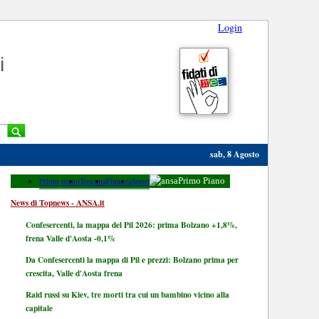
Login
i
sab, 8 Agosto
Primo piano
Toscana
Finanza
Sport
Primo Piano
News di Topnews - ANSA.it
Confesercenti, la mappa del Pil 2026: prima Bolzano +1,8%,
frena Valle d'Aosta -0,1%
Da Confesercenti la mappa di Pil e prezzi: Bolzano prima per
crescita, Valle d'Aosta frena
Raid russi su Kiev, tre morti tra cui un bambino vicino alla
capitale