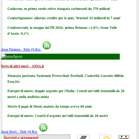
Codacons, su primo esodo estivo stangata carburanti da 370 milioni
Confartigianato: allarme credito per le pmi, 'bruciati 34 miliardi in 7 anni'
Confesercenti, la mappa del Pil 2026: prima Bolzano +1,8%, frena Valle
d'Aosta -0,1%
Ansa Finanza - Tutti gli Rss
Sport
News di altri sport - ANSA.it
Mancata partenza Nazionale Powerchair Football, l'Autorità Garante diffida
EasyJet
Europei di nuoto, doppio argento per l'Italia: Cosetti nei tuffi femminili da 20
metri e nella staffetta mista
Morto il papà di Messi, malato da tempo aveva 68 anni
Europei di nuoto: Cosetti d'argento nei tuffi femminili da 20 metri
Ansa Sport - Tutti gli Rss
Servizi e strumenti