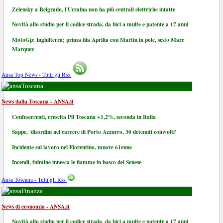
Zelensky a Belgrado, l'Ucraina non ha più centrali elettriche intatte
Novità allo studio per il codice strada, da bici a multe e patente a 17 anni
MotoGp: Inghilterra; prima fila Aprilia con Martin in pole, sesto Marc
Marquez
Ansa Top News - Tutti gli Rss
Toscana
News dalla Toscana - ANSA.it
Confesercenti, crescita Pil Toscana +1,2%, seconda in Italia
Sappe, 'disordini nel carcere di Porto Azzurro, 30 detenuti coinvolti'
Incidente sul lavoro nel Fiorentino, muore 61enne
Incendi, fulmine innesca le fiamme in bosco del Senese
Ansa Toscana - Tutti gli Rss
Finanza
News di economia - ANSA.it
Novità allo studio per il codice strada, da bici a multe e patente a 17 anni