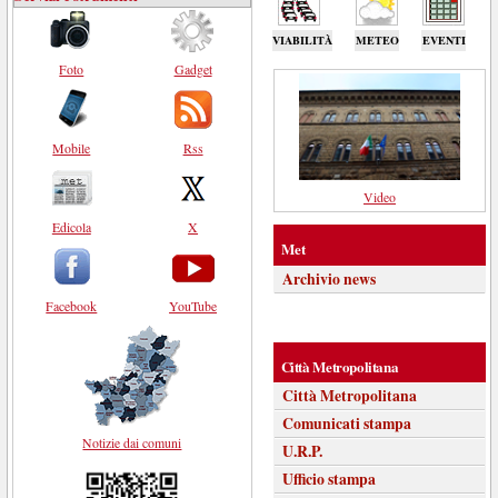
VIABILITÀ
METEO
EVENTI
Foto
Gadget
Mobile
Rss
Video
Edicola
X
Met
Archivio news
Facebook
YouTube
Città Metropolitana
Città Metropolitana
Comunicati stampa
Notizie dai comuni
U.R.P.
Ufficio stampa