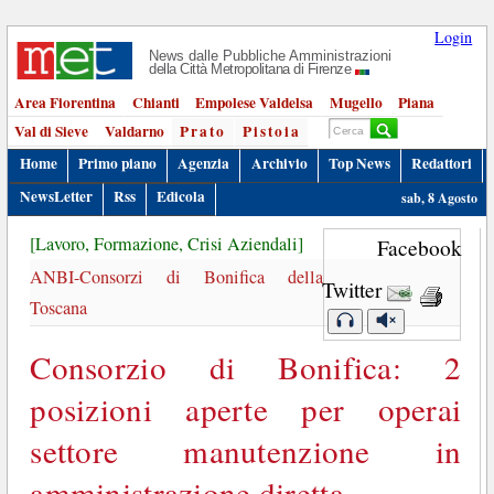
Login
News dalle Pubbliche Amministrazioni
della Città Metropolitana di Firenze
Area Fiorentina
Chianti
Empolese Valdelsa
Mugello
Piana
Val di Sieve
Valdarno
Prato
Pistoia
Home
Primo piano
Agenzia
Archivio
Top News
Redattori
NewsLetter
Rss
Edicola
sab, 8 Agosto
[Lavoro, Formazione, Crisi Aziendali]
Facebook
ANBI-Consorzi di Bonifica della
Twitter
Toscana
Consorzio di Bonifica: 2
posizioni aperte per operai
settore manutenzione in
amministrazione diretta