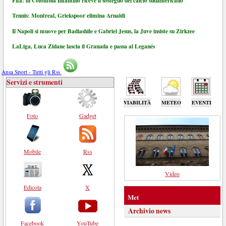
Fifa: in Colombia Infantino riceve il sostegno del calcio sudamericano
Tennis: Montreal, Griekspoor elimina Arnaldi
Il Napoli si muove per Badiashile e Gabriel Jesus, la Juve insiste su Zirkzee
LaLiga, Luca Zidane lascia il Granada e passa al Leganés
Ansa Sport - Tutti gli Rss
Servizi e strumenti
VIABILITÀ
METEO
EVENTI
Foto
Gadget
Mobile
Rss
Video
Edicola
X
Met
Archivio news
Facebook
YouTube