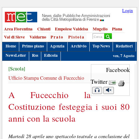
Login
News dalle Pubbliche Amministrazioni
della Città Metropolitana di Firenze
Area Fiorentina
Chianti
Empolese Valdelsa
Mugello
Piana
Val di Sieve
Valdarno
Prato
Pistoia
Home
Primo piano
Agenzia
Archivio
Top News
Redattori
NewsLetter
Rss
Edicola
ven, 7 Agosto
[Scuola]
Facebook
Ufficio Stampa Comune di Fucecchio
Twitter
A Fucecchio la
Costituzione festeggia i suoi 80
anni con la scuola
Martedì 28 aprile uno spettacolo teatrale a conclusione del