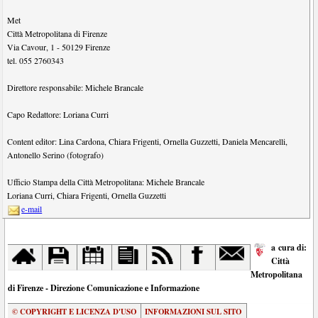
Met
Città Metropolitana di Firenze
Via Cavour, 1
-
50129
Firenze
tel.
055 2760343
Direttore responsabile:
Michele Brancale
Capo Redattore:
Loriana Curri
Content editor:
Lina Cardona
,
Chiara Frigenti
,
Ornella Guzzetti
,
Daniela Mencarelli
,
Antonello Serino (fotografo)
Ufficio Stampa della Città Metropolitana:
Michele Brancale
Loriana Curri
,
Chiara Frigenti
,
Ornella Guzzetti
e-mail
a cura di:
Città
Metropolitana
di Firenze - Direzione Comunicazione e Informazione
© COPYRIGHT E LICENZA D'USO
INFORMAZIONI SUL SITO