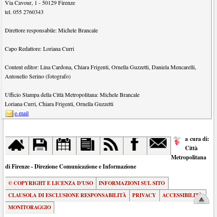
Via Cavour, 1
-
50129
Firenze
tel.
055 2760343
Direttore responsabile:
Michele Brancale
Capo Redattore:
Loriana Curri
Content editor:
Lina Cardona
,
Chiara Frigenti
,
Ornella Guzzetti
,
Daniela Mencarelli
,
Antonello Serino (fotografo)
Ufficio Stampa della Città Metropolitana:
Michele Brancale
Loriana Curri
,
Chiara Frigenti
,
Ornella Guzzetti
e-mail
a cura di:
Città
Metropolitana
di Firenze - Direzione Comunicazione e Informazione
© COPYRIGHT E LICENZA D'USO
INFORMAZIONI SUL SITO
CLAUSOLA DI ESCLUSIONE RESPONSABILITÀ
PRIVACY
ACCESSIBILITÀ
MONITORAGGIO