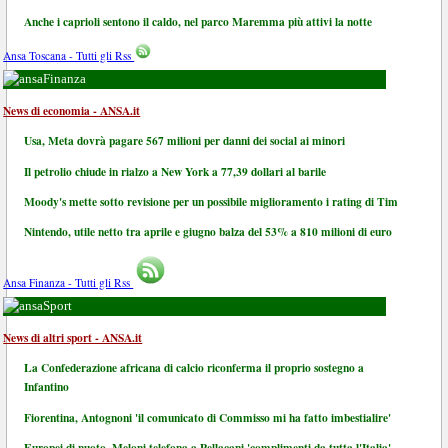
Anche i caprioli sentono il caldo, nel parco Maremma più attivi la notte
Ansa Toscana - Tutti gli Rss
Finanza
News di economia - ANSA.it
Usa, Meta dovrà pagare 567 milioni per danni dei social ai minori
Il petrolio chiude in rialzo a New York a 77,39 dollari al barile
Moody's mette sotto revisione per un possibile miglioramento i rating di Tim
Nintendo, utile netto tra aprile e giugno balza del 53% a 810 milioni di euro
Ansa Finanza - Tutti gli Rss
Sport
News di altri sport - ANSA.it
La Confederazione africana di calcio riconferma il proprio sostegno a
Infantino
Fiorentina, Antognoni 'il comunicato di Commisso mi ha fatto imbestialire'
Europei di nuoto, Meloni telefona a Pellacani 'complimenti da tutta l'Italia'