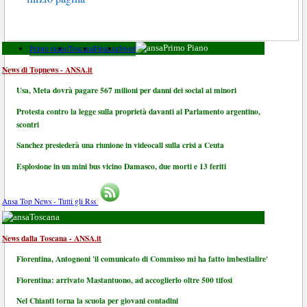
Primo piano
Toscana
Finanza
Sport
Primo Piano
News di Topnews - ANSA.it
Usa, Meta dovrà pagare 567 milioni per danni dei social ai minori
Protesta contro la legge sulla proprietà davanti al Parlamento argentino,
scontri
Sanchez presiederà una riunione in videocall sulla crisi a Ceuta
Esplosione in un mini bus vicino Damasco, due morti e 13 feriti
Ansa Top News - Tutti gli Rss
Toscana
News dalla Toscana - ANSA.it
Fiorentina, Antognoni 'il comunicato di Commisso mi ha fatto imbestialire'
Fiorentina: arrivato Mastantuono, ad accoglierlo oltre 500 tifosi
Nel Chianti torna la scuola per giovani contadini