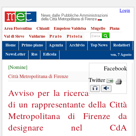
Login
News dalle Pubbliche Amministrazioni
della Città Metropolitana di Firenze
Area Fiorentina
Chianti
Empolese Valdelsa
Mugello
Piana
Val di Sieve
Valdarno
Prato
Pistoia
Home
Primo piano
Agenzia
Archivio
Top News
Redattori
NewsLetter
Rss
Edicola
ven, 7 Agosto
[Nomine]
Facebook
Città Metropolitana di Firenze
Twitter
Avviso per la ricerca
di un rappresentante della Città
Metropolitana di Firenze da
designare nel CdA