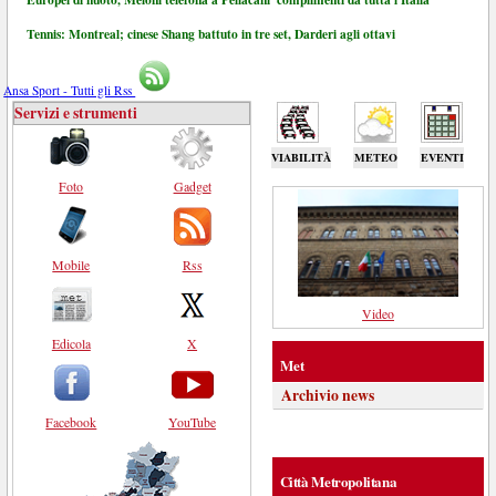
Tennis: Montreal; cinese Shang battuto in tre set, Darderi agli ottavi
Ansa Sport - Tutti gli Rss
Servizi e strumenti
VIABILITÀ
METEO
EVENTI
Foto
Gadget
Mobile
Rss
Video
Edicola
X
Met
Archivio news
Facebook
YouTube
Città Metropolitana