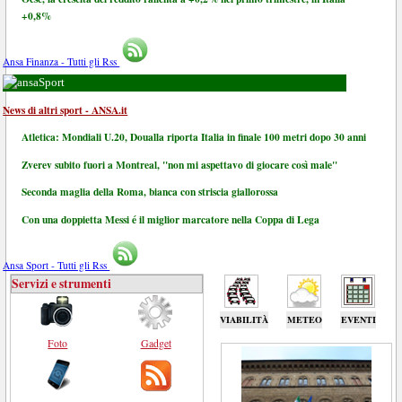
+0,8%
Ansa Finanza - Tutti gli Rss
Sport
News di altri sport - ANSA.it
Atletica: Mondiali U.20, Doualla riporta Italia in finale 100 metri dopo 30 anni
Zverev subito fuori a Montreal, "non mi aspettavo di giocare così male"
Seconda maglia della Roma, bianca con striscia giallorossa
Con una doppietta Messi é il miglior marcatore nella Coppa di Lega
Ansa Sport - Tutti gli Rss
Servizi e strumenti
VIABILITÀ
METEO
EVENTI
Foto
Gadget