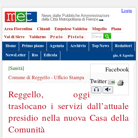
Login
News dalle Pubbliche Amministrazioni
della Città Metropolitana di Firenze
Area Fiorentina
Chianti
Empolese Valdelsa
Mugello
Piana
Val di Sieve
Valdarno
Prato
Pistoia
Home
Primo piano
Agenzia
Archivio
Top News
Redattori
NewsLetter
Rss
Edicola
gio, 6 Agosto
[Sanità]
Facebook
Comune di Reggello - Ufficio Stampa
Twitter
Reggello, oggi
traslocano i servizi dall’attuale
presidio nella nuova Casa della
Comunità