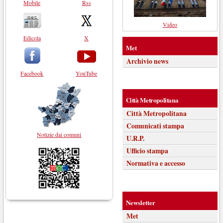
Mobile
Rss
Video
Edicola
X
Met
Archivio news
Facebook
YouTube
Città Metropolitana
Città Metropolitana
Comunicati stampa
Notizie dai comuni
U.R.P.
Ufficio stampa
Normativa e accesso
Newsletter
Met