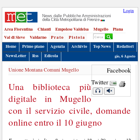
Login
News dalle Pubbliche Amministrazioni
della Città Metropolitana di Firenze
Area Fiorentina
Chianti
Empolese Valdelsa
Mugello
Piana
Val di Sieve
Valdarno
Prato
Pistoia
Home
Primo piano
Agenzia
Archivio
Top News
Redattori
NewsLetter
Rss
Edicola
gio, 6 Agosto
Unione Montana Comuni Mugello
Facebook
Twitter
Una biblioteca più
digitale in Mugello
con il servizio civile, domande
online entro il 10 giugno