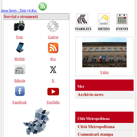
Ansa Sport - Tutti gli Rss
Servizi e strumenti
VIABILITÀ
METEO
EVENTI
Foto
Gadget
Mobile
Rss
Video
Edicola
X
Met
Archivio news
Facebook
YouTube
Città Metropolitana
Città Metropolitana
Comunicati stampa