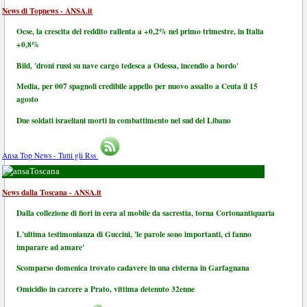
News di Topnews - ANSA.it
Ocse, la crescita del reddito rallenta a +0,2% nel primo trimestre, in Italia
+0,8%
Bild, 'droni russi su nave cargo tedesca a Odessa, incendio a bordo'
Media, per 007 spagnoli credibile appello per nuovo assalto a Ceuta il 15
agosto
Due soldati israeliani morti in combattimento nel sud del Libano
Ansa Top News - Tutti gli Rss
Toscana
News dalla Toscana - ANSA.it
Dalla collezione di fiori in cera al mobile da sacrestia, torna Cortonantiquaria
L'ultima testimonianza di Guccini, 'le parole sono importanti, ci fanno
imparare ad amare'
Scomparso domenica trovato cadavere in una cisterna in Garfagnana
Omicidio in carcere a Prato, vittima detenuto 32enne