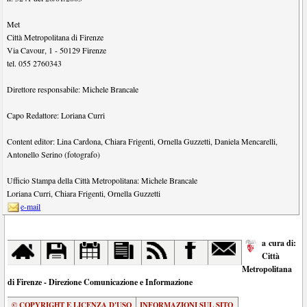
Met
Città Metropolitana di Firenze
Via Cavour, 1
-
50129
Firenze
tel.
055 2760343
Direttore responsabile:
Michele Brancale
Capo Redattore:
Loriana Curri
Content editor:
Lina Cardona
,
Chiara Frigenti
,
Ornella Guzzetti
,
Daniela Mencarelli
,
Antonello Serino (fotografo)
Ufficio Stampa della Città Metropolitana:
Michele Brancale
Loriana Curri
,
Chiara Frigenti
,
Ornella Guzzetti
e-mail
a cura di:
Città
Metropolitana
di Firenze - Direzione Comunicazione e Informazione
© COPYRIGHT E LICENZA D'USO
INFORMAZIONI SUL SITO