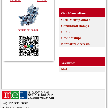
Facebook
YouTube
Città Metropolitana
Città Metropolitana
Comunicati stampa
Notizie dai comuni
U.R.P.
Ufficio stampa
Normativa e accesso
Newsletter
Met
Reg. Tribunale Firenze
n. 5241 del 20/01/2003