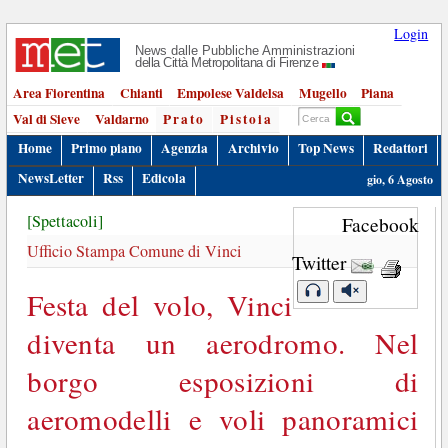
Login
News dalle Pubbliche Amministrazioni
della Città Metropolitana di Firenze
Area Fiorentina
Chianti
Empolese Valdelsa
Mugello
Piana
Val di Sieve
Valdarno
Prato
Pistoia
Home
Primo piano
Agenzia
Archivio
Top News
Redattori
NewsLetter
Rss
Edicola
gio, 6 Agosto
[Spettacoli]
Facebook
Ufficio Stampa Comune di Vinci
Twitter
Festa del volo, Vinci
diventa un aerodromo. Nel
borgo esposizioni di
aeromodelli e voli panoramici