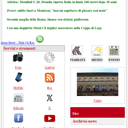
Atletica: Mondiali U.20, Doualla riporta Italia in finale 100 metri dopo 30 anni
Zverev subito fuori a Montreal, "non mi aspettavo di giocare così male"
Seconda maglia della Roma, bianca con striscia giallorossa
Con una doppietta Messi é il miglior marcatore nella Coppa di Lega
Ansa Sport - Tutti gli Rss
Servizi e strumenti
VIABILITÀ
METEO
EVENTI
Foto
Gadget
Mobile
Rss
Video
Edicola
X
Met
Archivio news