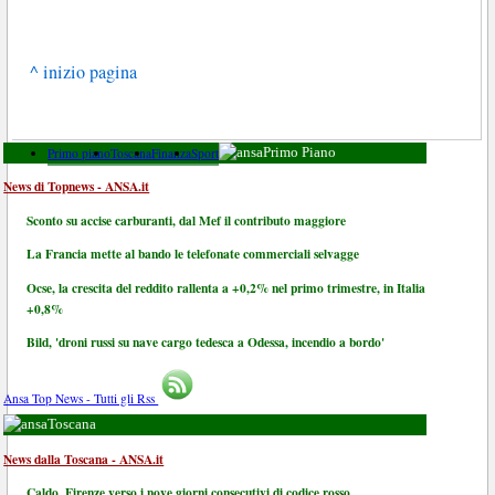
^ inizio pagina
Primo piano
Toscana
Finanza
Sport
Primo Piano
News di Topnews - ANSA.it
Sconto su accise carburanti, dal Mef il contributo maggiore
La Francia mette al bando le telefonate commerciali selvagge
Ocse, la crescita del reddito rallenta a +0,2% nel primo trimestre, in Italia
+0,8%
Bild, 'droni russi su nave cargo tedesca a Odessa, incendio a bordo'
Ansa Top News - Tutti gli Rss
Toscana
News dalla Toscana - ANSA.it
Caldo, Firenze verso i nove giorni consecutivi di codice rosso