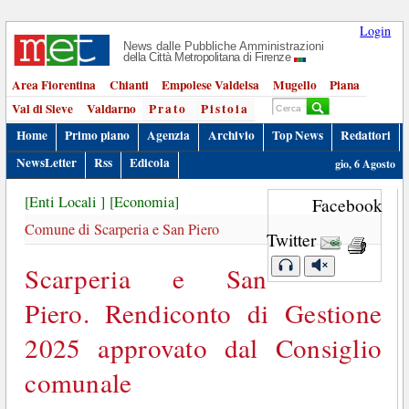
Login
News dalle Pubbliche Amministrazioni
della Città Metropolitana di Firenze
Area Fiorentina
Chianti
Empolese Valdelsa
Mugello
Piana
Val di Sieve
Valdarno
Prato
Pistoia
Home
Primo piano
Agenzia
Archivio
Top News
Redattori
NewsLetter
Rss
Edicola
gio, 6 Agosto
[Enti Locali ]
[Economia]
Facebook
Comune di Scarperia e San Piero
Twitter
Scarperia e San
Piero. Rendiconto di Gestione
2025 approvato dal Consiglio
comunale