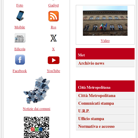
Foto
Gadget
Mobile
Rss
Video
Edicola
X
Met
Archivio news
Facebook
YouTube
Città Metropolitana
Città Metropolitana
Comunicati stampa
Notizie dai comuni
U.R.P.
Ufficio stampa
Normativa e accesso