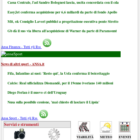
Cassa Centrale, l'ad Sandro Bolognesi lascia, uscita concordata con il cda
EasyJet conferma acquisizione per 6,6 miliardi da parte di fondo Apollo
Mit, ok Consiglio Lavori pubblici a progettazione esecutiva ponte Stretto
Gb dà il suo via libera all'acquisizione di Warner da parte di Paramount
Ansa Finanza - Tutti gli Rss
Sport
News di altri sport - ANSA.it
Fifa, Infantino ai suoi: 'Resto qui', la Uefa conferma il boicottaggio
Calcio: Real ufficializza Diomandè, per il 19enne ivoriano 140 milioni
Diego Forlan è il nuovo ct dell'Uruguay
Nusa sulla possibile cessione, 'mai chiesto di lasciare il Lipsia'
Ansa Sport - Tutti gli Rss
Servizi e strumenti
VIABILITÀ
METEO
EVENTI