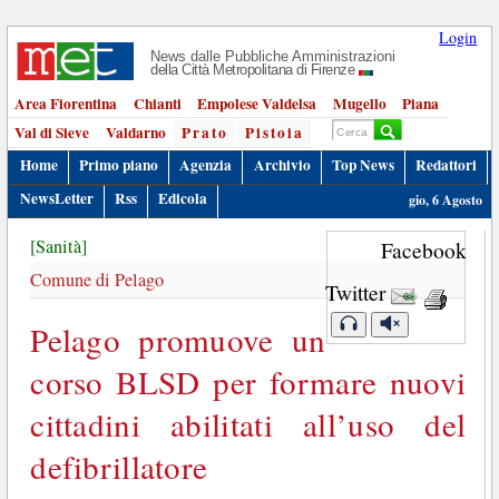
Login
News dalle Pubbliche Amministrazioni
della Città Metropolitana di Firenze
Area Fiorentina
Chianti
Empolese Valdelsa
Mugello
Piana
Val di Sieve
Valdarno
Prato
Pistoia
Home
Primo piano
Agenzia
Archivio
Top News
Redattori
NewsLetter
Rss
Edicola
gio, 6 Agosto
[Sanità]
Facebook
Comune di Pelago
Twitter
Pelago promuove un
corso BLSD per formare nuovi
cittadini abilitati all’uso del
defibrillatore