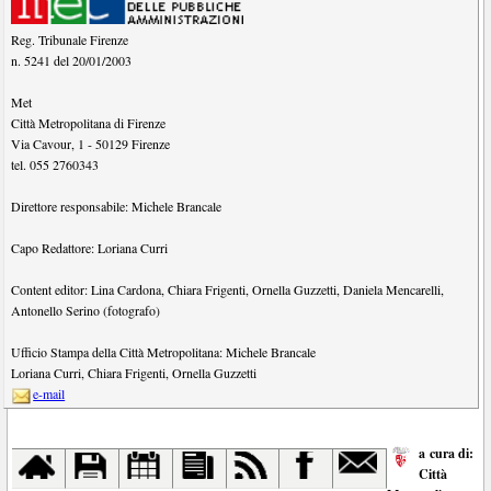
Reg. Tribunale Firenze
n. 5241 del 20/01/2003
Met
Città Metropolitana di Firenze
Via Cavour, 1
-
50129
Firenze
tel.
055 2760343
Direttore responsabile:
Michele Brancale
Capo Redattore:
Loriana Curri
Content editor:
Lina Cardona
,
Chiara Frigenti
,
Ornella Guzzetti
,
Daniela Mencarelli
,
Antonello Serino (fotografo)
Ufficio Stampa della Città Metropolitana:
Michele Brancale
Loriana Curri
,
Chiara Frigenti
,
Ornella Guzzetti
e-mail
a cura di:
Città