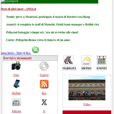
Sport
News di altri sport - ANSA.it
Tennis: piove a Montreal, posticipato il match di Darderi con Shang
Azzurri: si completa lo staff di Mancini, Oriali team manager e Bollini vice
Pellacani festeggia i cinque ori, 'ora mi avvicino alle cinesi'
Calcio: Pellegrini-Roma verso il rinnovo di un anno
Ansa Sport - Tutti gli Rss
Servizi e strumenti
VIABILITÀ
METEO
EVENTI
Foto
Gadget
Mobile
Rss
Video
Edicola
X