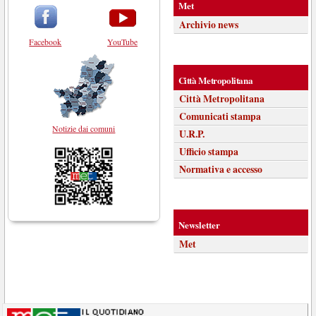
Met
Archivio news
Facebook
YouTube
Città Metropolitana
Città Metropolitana
Comunicati stampa
Notizie dai comuni
U.R.P.
Ufficio stampa
Normativa e accesso
Newsletter
Met