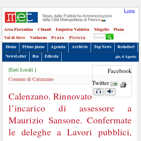
Login
News dalle Pubbliche Amministrazioni
della Città Metropolitana di Firenze
Area Fiorentina
Chianti
Empolese Valdelsa
Mugello
Piana
Val di Sieve
Valdarno
Prato
Pistoia
Home
Primo piano
Agenzia
Archivio
Top News
Redattori
NewsLetter
Rss
Edicola
gio, 6 Agosto
[Enti Locali ]
Facebook
Comune di Calenzano
Twitter
Calenzano. Rinnovato
l’incarico di assessore a
Maurizio Sansone. Confermate
le deleghe a Lavori pubblici,