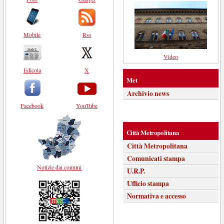
Mobile
Rss
Video
Edicola
X
Met
Archivio news
Facebook
YouTube
Città Metropolitana
Città Metropolitana
Comunicati stampa
Notizie dai comuni
U.R.P.
Ufficio stampa
Normativa e accesso