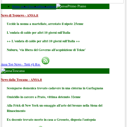
Primo piano
Toscana
Finanza
Sport
Primo Piano
News di Topnews - ANSA.it
Uccide la nonna a martellate, arrestato il nipote 25enne
L'ondata di caldo per altri 10 giorni sull'Italia
++ L'ondata di caldo per altri 10 giorni sull'Italia ++
Nuburu, 'via libera del Governo all'acquisizione di Tekne'
Ansa Top News - Tutti gli Rss
Toscana
News dalla Toscana - ANSA.it
Scomparso domenica trovato cadavere in una cisterna in Garfagnana
Omicidio in carcere a Prato, vittima detenuto 32enne
Alla Frick di New York un omaggio all'arte del bronzo nella Siena del
Rinascimento
Ex docente trovato morto in casa a Grosseto, disposta l'autopsia