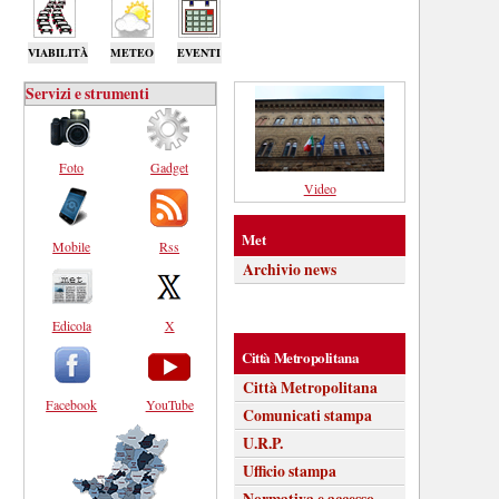
VIABILITÀ
METEO
EVENTI
Servizi e strumenti
Foto
Gadget
Video
Met
Mobile
Rss
Archivio news
Edicola
X
Città Metropolitana
Città Metropolitana
Facebook
YouTube
Comunicati stampa
U.R.P.
Ufficio stampa
Normativa e accesso