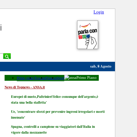
Login
i
sab, 8 Agosto
Primo piano
Toscana
Finanza
Sport
Primo Piano
News di Topnews - ANSA.it
Europei di nuoto,Paltrinieri'felice comunque dell'argento,è
stata una bella staffetta'
Ue, 'concentrare sforzi per prevenire ingressi irregolari e morti
insensate'
Spagna, controlli a campione su viaggiatori dall'Italia in
vigore dalla mezzanotte