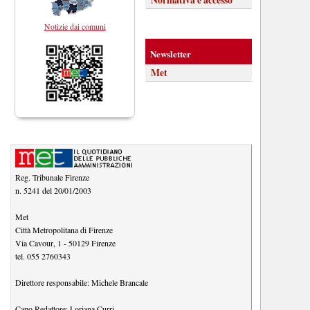
Notizie dai comuni
Newsletter
Met
Reg. Tribunale Firenze
n. 5241 del 20/01/2003
Met
Città Metropolitana di Firenze
Via Cavour, 1
-
50129
Firenze
tel.
055 2760343
Direttore responsabile:
Michele Brancale
Capo Redattore:
Loriana Curri