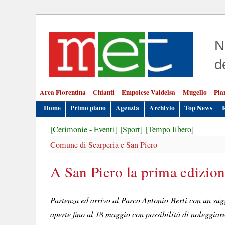
N
d
Area Fiorentina
Chianti
Empolese Valdelsa
Mugello
Pia
Home
Primo piano
Agenzia
Archivio
Top News
[Cerimonie - Eventi]
[Sport]
[Tempo libero]
Comune di Scarperia e San Piero
A San Piero la prima edizio
Partenza ed arrivo al Parco Antonio Berti con un sugg
aperte fino al 18 maggio con possibilità di noleggiar