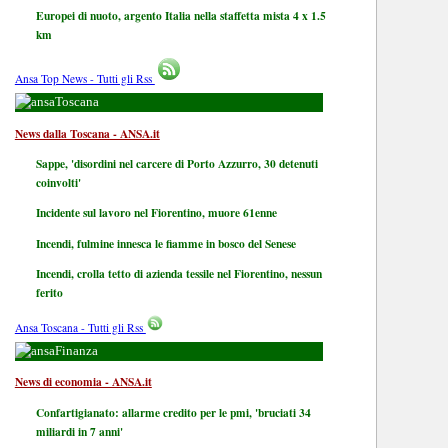
Europei di nuoto, argento Italia nella staffetta mista 4 x 1.5
km
Ansa Top News - Tutti gli Rss
Toscana
News dalla Toscana - ANSA.it
Sappe, 'disordini nel carcere di Porto Azzurro, 30 detenuti
coinvolti'
Incidente sul lavoro nel Fiorentino, muore 61enne
Incendi, fulmine innesca le fiamme in bosco del Senese
Incendi, crolla tetto di azienda tessile nel Fiorentino, nessun
ferito
Ansa Toscana - Tutti gli Rss
Finanza
News di economia - ANSA.it
Confartigianato: allarme credito per le pmi, 'bruciati 34
miliardi in 7 anni'