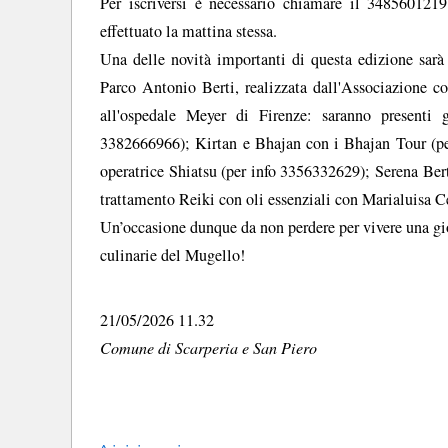
Per iscriversi è necessario chiamare il 348560121
effettuato la mattina stessa.
Una delle novità importanti di questa edizione sarà l
Parco Antonio Berti, realizzata dall'Associazione con
all'ospedale Meyer di Firenze: saranno presenti
3382666966); Kirtan e Bhajan con i Bhajan Tour (p
operatrice Shiatsu (per info 3356332629); Serena Be
trattamento Reiki con oli essenziali con Marialuisa C
Un’occasione dunque da non perdere per vivere una gior
culinarie del Mugello!
21/05/2026 11.32
Comune di Scarperia e San Piero