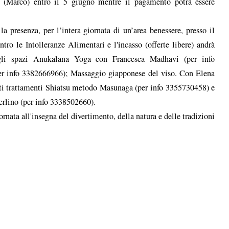
9 (Marco) entro il 5 giugno mentre il pagamento potrà essere
a presenza, per l’intera giornata di un’area benessere, presso il
tro le Intolleranze Alimentari e l'incasso (offerte libere) andrà
 gli spazi Anukalana Yoga con Francesca Madhavi (per info
er info 3382666966); Massaggio giapponese del viso. Con Elena
rti trattamenti Shiatsu metodo Masunaga (per info 3355730458) e
erlino (per info 3338502660).
nata all'insegna del divertimento, della natura e delle tradizioni