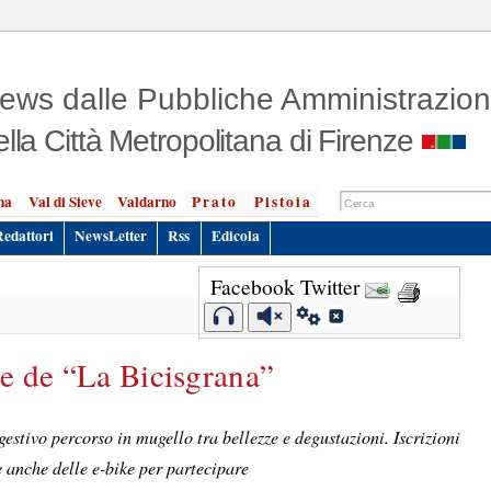
ews dalle Pubbliche Amministrazion
ella Città Metropolitana di Firenze
na
Val di Sieve
Valdarno
Prato
Pistoia
Redattori
NewsLetter
Rss
Edicola
Facebook
Twitter
ne de “La Bicisgrana”
estivo percorso in mugello tra bellezze e degustazioni. Iscrizioni
e anche delle e-bike per partecipare