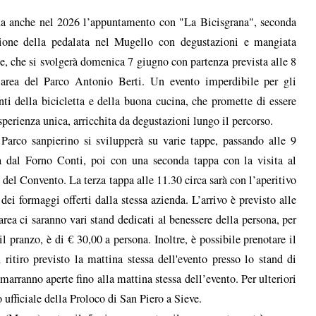
a anche nel 2026 l’appuntamento con "La Bicisgrana", seconda
ione della pedalata nel Mugello con degustazioni e mangiata
le, che si svolgerà domenica 7 giugno con partenza prevista alle 8
’area del Parco Antonio Berti. Un evento imperdibile per gli
ti della bicicletta e della buona cucina, che promette di essere
sperienza unica, arricchita da degustazioni lungo il percorso.
Parco sanpierino si svilupperà su varie tappe, passando alle 9
ta dal Forno Conti, poi con una seconda tappa con la visita al
del Convento. La terza tappa alle 11.30 circa sarà con l’aperitivo
dei formaggi offerti dalla stessa azienda. L’arrivo è previsto alle
’area ci saranno vari stand dedicati al benessere della persona, per
il pranzo, è di € 30,00 a persona. Inoltre, è possibile prenotare il
itiro previsto la mattina stessa dell'evento presso lo stand di
arranno aperte fino alla mattina stessa dell’evento. Per ulteriori
to ufficiale della Proloco di San Piero a Sieve.