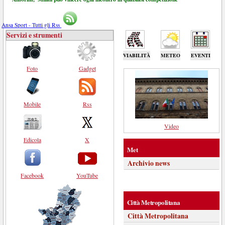
Ansa Sport - Tutti gli Rss
Servizi e strumenti
VIABILITÀ
METEO
EVENTI
Foto
Gadget
Mobile
Rss
Video
Edicola
X
Met
Archivio news
Facebook
YouTube
Città Metropolitana
Città Metropolitana