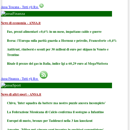
Ansa Toscana - Tutti gli Rss
Finanza
News di economia - ANSA.it
Fao, prezzi alimentari +0,6% in un mese, impattano caldo e guerre
Borsa: l'Europa sulla parità guarda a Hormuz e petrolio, Francoforte +0,4%
Antitrust, rimborsi e sconti per 30 milioni di euro per skipass in Veneto e
Trentino
Risale il prezzo del gas in Italia, indice Igi a 60,29 euro al MegaWattora
Ansa Finanza - Tutti gli Rss
Sport
News di altri sport - ANSA.it
Chivu, 'Inter squadra da battere ma nostro puzzle ancora incompleto'
La Federazione Messicana di Calcio conferma il sostegno a Infantino
Europei di nuoto, bronzo per Taddeucci nella 3 km knockout
Amorim, 'Milan può vincere ogni incontro in qualsiasi competizione'