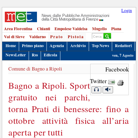
Login
News dalle Pubbliche Amministrazioni
della Città Metropolitana di Firenze
Area Fiorentina
Chianti
Empolese Valdelsa
Mugello
Piana
Val di Sieve
Valdarno
Prato
Pistoia
Home
Primo piano
Agenzia
Archivio
Top News
Redattori
NewsLetter
Rss
Edicola
ven, 7 Agosto
Comune di Bagno a Ripoli
Facebook
Twitter
Bagno a Ripoli. Sport
gratuito nei parchi,
torna Prati di benessere: fino a
ottobre attività fisica all’aria
aperta per tutti