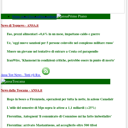
Primo piano
Toscana
Finanza
Sport
Primo Piano
News di Topnews - ANSA.it
Fao, prezzi alimentari +0,6% in un mese, impattano caldo e guerre
Ue, 'oggi nuove sanzioni per 5 persone coinvolte nel complesso militare russo'
Muore un giovane nel tentativo di entrare a Ceuta col parapendio
IranWire, 'Khamenei in condizioni critiche, potrebbe essere in punto di morte'
Ansa Top News - Tutti gli Rss
Toscana
News dalla Toscana - ANSA.it
Rogo in bosco a Firenzuola, operazioni per tutta la notte, in azione Canadair
L'utile del semestre di Mps sopra le attese a 1,1 miliardi (+25%)
Fiorentina, Antognoni 'il comunicato di Commisso mi ha fatto imbestialire'
Fiorentina: arrivato Mastantuono, ad accoglierlo oltre 500 tifosi