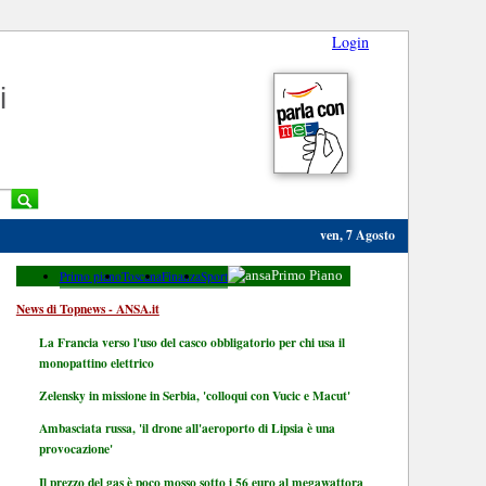
Login
i
ven, 7 Agosto
Primo piano
Toscana
Finanza
Sport
Primo Piano
News di Topnews - ANSA.it
La Francia verso l'uso del casco obbligatorio per chi usa il
monopattino elettrico
Zelensky in missione in Serbia, 'colloqui con Vucic e Macut'
Ambasciata russa, 'il drone all'aeroporto di Lipsia è una
provocazione'
Il prezzo del gas è poco mosso sotto i 56 euro al megawattora