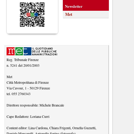
Newsletter
Met
Reg. Tribunale Firenze
n. 5241 del 20/01/2003
Met
Città Metropolitana di Firenze
Via Cavour, 1
-
50129
Firenze
tel.
055 2760343
Direttore responsabile:
Michele Brancale
Capo Redattore:
Loriana Curri
Content editor:
Lina Cardona
,
Chiara Frigenti
,
Ornella Guzzetti
,
Daniela Mencarelli
,
Antonello Serino (fotografo)