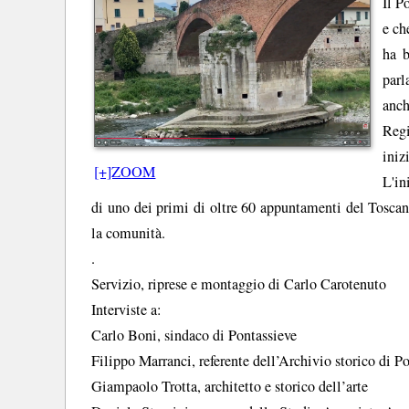
Il P
e ch
ha b
parl
anch
Reg
iniz
[+]ZOOM
L'in
di uno dei primi di oltre 60 appuntamenti del Toscane
la comunità.
.
Servizio, riprese e montaggio di Carlo Carotenuto
Interviste a:
Carlo Boni, sindaco di Pontassieve
Filippo Marranci, referente dell’Archivio storico di P
Giampaolo Trotta, architetto e storico dell’arte