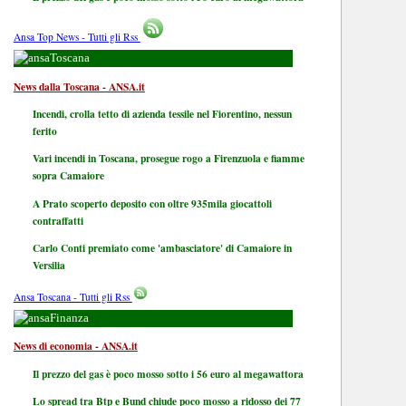
Ansa Top News - Tutti gli Rss
Toscana
News dalla Toscana - ANSA.it
Incendi, crolla tetto di azienda tessile nel Fiorentino, nessun
ferito
Vari incendi in Toscana, prosegue rogo a Firenzuola e fiamme
sopra Camaiore
A Prato scoperto deposito con oltre 935mila giocattoli
contraffatti
Carlo Conti premiato come 'ambasciatore' di Camaiore in
Versilia
Ansa Toscana - Tutti gli Rss
Finanza
News di economia - ANSA.it
Il prezzo del gas è poco mosso sotto i 56 euro al megawattora
Lo spread tra Btp e Bund chiude poco mosso a ridosso dei 77