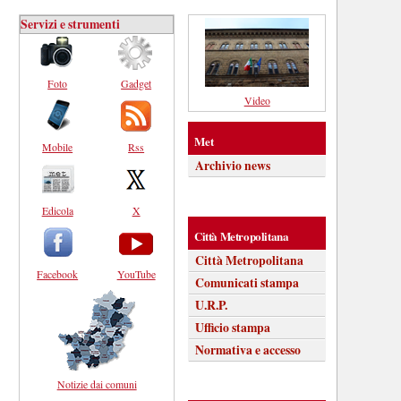
Servizi e strumenti
Foto
Gadget
Video
Met
Mobile
Rss
Archivio news
Edicola
X
Città Metropolitana
Città Metropolitana
Facebook
YouTube
Comunicati stampa
U.R.P.
Ufficio stampa
Normativa e accesso
Notizie dai comuni