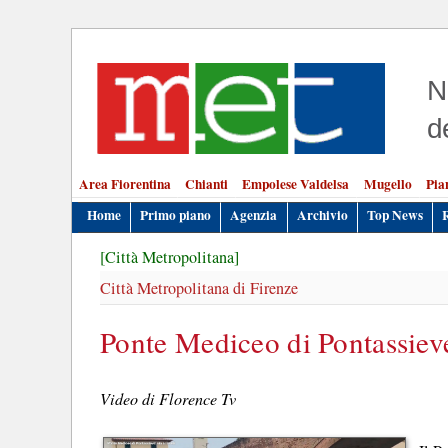
N
d
Area Fiorentina
Chianti
Empolese Valdelsa
Mugello
Pia
Home
Primo piano
Agenzia
Archivio
Top News
[Città Metropolitana]
Città Metropolitana di Firenze
Ponte Mediceo di Pontassieve:
Video di Florence Tv