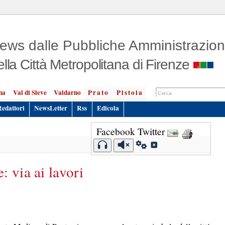
ews dalle Pubbliche Amministrazion
ella Città Metropolitana di Firenze
na
Val di Sieve
Valdarno
Prato
Pistoia
Redattori
NewsLetter
Rss
Edicola
Facebook
Twitter
 via ai lavori