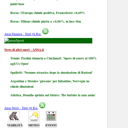
punti base
Borsa: l'Europa chiude positiva, Francoforte +0,69%
Borsa: Milano chiude piatta a +0,06%, in luce Stm
Ansa Finanza - Tutti gli Rss
Sport
News di altri sport - ANSA.it
Tennis: Paolini rinuncia a Cincinnati: 'Spero di essere al 100%
agli Us Open'
Spalletti: 'Nessuno strascico dopo la simulazione di Bastoni'
Argentina e Messico 'giocano' per Infantino, Norvegia ne
chiede dimissioni
Atletica, Doualla sprinta nel futuro: 'Ho battuto la mia ansia'
Ansa Sport - Tutti gli Rss
VIABILITÀ
METEO
EVENTI