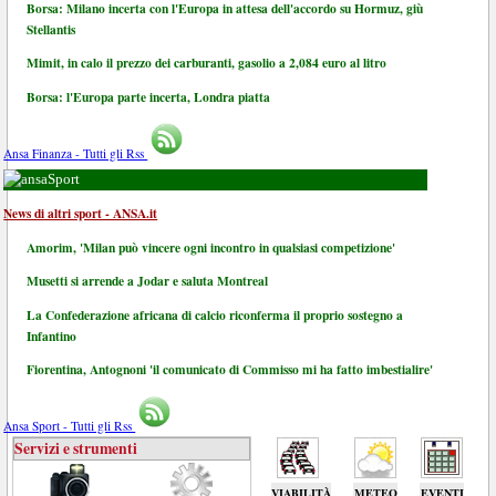
Borsa: Milano incerta con l'Europa in attesa dell'accordo su Hormuz, giù
Stellantis
Mimit, in calo il prezzo dei carburanti, gasolio a 2,084 euro al litro
Borsa: l'Europa parte incerta, Londra piatta
Ansa Finanza - Tutti gli Rss
Sport
News di altri sport - ANSA.it
Amorim, 'Milan può vincere ogni incontro in qualsiasi competizione'
Musetti si arrende a Jodar e saluta Montreal
La Confederazione africana di calcio riconferma il proprio sostegno a
Infantino
Fiorentina, Antognoni 'il comunicato di Commisso mi ha fatto imbestialire'
Ansa Sport - Tutti gli Rss
Servizi e strumenti
VIABILITÀ
METEO
EVENTI