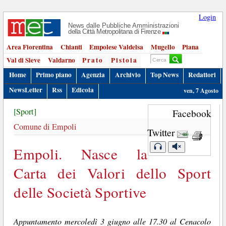
Login
News dalle Pubbliche Amministrazioni
della Città Metropolitana di Firenze
Area Fiorentina
Chianti
Empolese Valdelsa
Mugello
Piana
Val di Sieve
Valdarno
Prato
Pistoia
Home
Primo piano
Agenzia
Archivio
Top News
Redattori
NewsLetter
Rss
Edicola
ven, 7 Agosto
[Sport]
Facebook
Comune di Empoli
Twitter
Empoli. Nasce la
Carta dei Valori dello Sport
delle Società Sportive
Appuntamento mercoledì 3 giugno alle 17.30 al Cenacolo