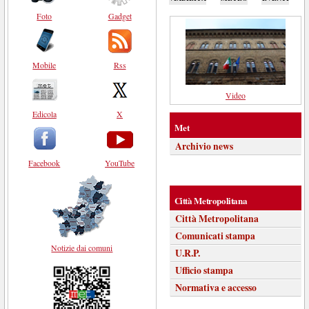
Foto
Gadget
Mobile
Rss
Video
Edicola
X
Met
Archivio news
Facebook
YouTube
Città Metropolitana
Città Metropolitana
Comunicati stampa
Notizie dai comuni
U.R.P.
Ufficio stampa
Normativa e accesso