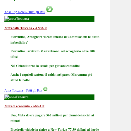
Ansa Top News - Tutti gli Rss
Toscana
News dalla Toscana - ANSA.it
Fiorentina, Antognoni 'il comunicato di Commisso mi ha fatto
imbestialire'
Fiorentina: arrivato Mastantuono, ad accoglierlo oltre 500
tifosi
Nel Chianti torna la scuola per giovani contadini
Anche i caprioli sentono il caldo, nel parco Maremma più
attivi la notte
Ansa Toscana - Tutti gli Rss
Finanza
News di economia - ANSA.it
Usa, Meta dovrà pagare 567 milioni per danni dei social ai
minori
Il petrolio chiude in rialzo a New York a 77,39 dollari al barile