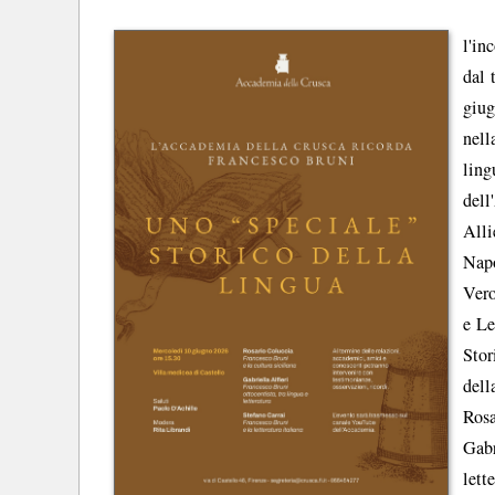
l'in
dal 
giug
nell
lin
del
Alli
Napo
Vero
e Le
Stor
dell
Rosa
Gabr
let