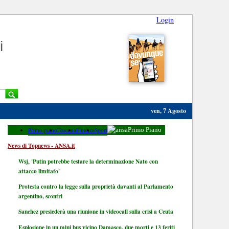
Login
i
ven, 7 Agosto
Primo piano
Toscana
Finanza
Sport
Primo Piano
News di Topnews - ANSA.it
Wsj, 'Putin potrebbe testare la determinazione Nato con
attacco limitato'
Protesta contro la legge sulla proprietà davanti al Parlamento
argentino, scontri
Sanchez presiederà una riunione in videocall sulla crisi a Ceuta
Esplosione in un mini bus vicino Damasco, due morti e 13 feriti