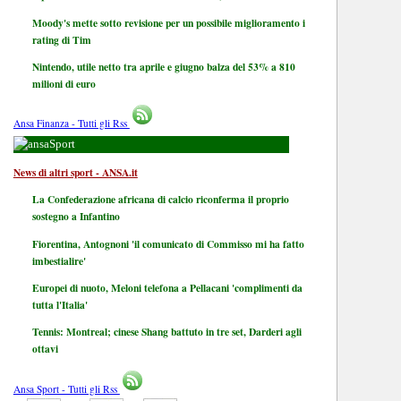
Moody's mette sotto revisione per un possibile miglioramento i
rating di Tim
Nintendo, utile netto tra aprile e giugno balza del 53% a 810
milioni di euro
Ansa Finanza - Tutti gli Rss
Sport
News di altri sport - ANSA.it
La Confederazione africana di calcio riconferma il proprio
sostegno a Infantino
Fiorentina, Antognoni 'il comunicato di Commisso mi ha fatto
imbestialire'
Europei di nuoto, Meloni telefona a Pellacani 'complimenti da
tutta l'Italia'
Tennis: Montreal; cinese Shang battuto in tre set, Darderi agli
ottavi
Ansa Sport - Tutti gli Rss