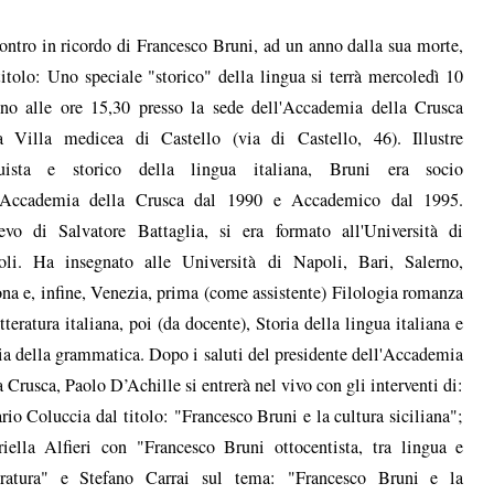
contro in ricordo di Francesco Bruni, ad un anno dalla sua morte,
titolo: Uno speciale "storico" della lingua si terrà mercoledì 10
no alle ore 15,30 presso la sede dell'Accademia della Crusca
a Villa medicea di Castello (via di Castello, 46). Illustre
guista e storico della lingua italiana, Bruni era socio
l'Accademia della Crusca dal 1990 e Accademico dal 1995.
evo di Salvatore Battaglia, si era formato all'Università di
li. Ha insegnato alle Università di Napoli, Bari, Salerno,
na e, infine, Venezia, prima (come assistente) Filologia romanza
tteratura italiana, poi (da docente), Storia della lingua italiana e
ia della grammatica. Dopo i saluti del presidente dell'Accademia
a Crusca, Paolo D’Achille si entrerà nel vivo con gli interventi di:
rio Coluccia dal titolo: "Francesco Bruni e la cultura siciliana";
iella Alfieri con "Francesco Bruni ottocentista, tra lingua e
teratura" e Stefano Carrai sul tema: "Francesco Bruni e la