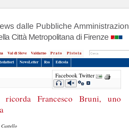
ews dalle Pubbliche Amministrazion
ella Città Metropolitana di Firenze
na
Val di Sieve
Valdarno
Prato
Pistoia
Redattori
NewsLetter
Rss
Edicola
Facebook
Twitter
 ricorda Francesco Bruni, uno
ua
 Castello