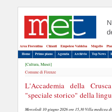
N
d
Area Fiorentina
Chianti
Empolese Valdelsa
Mugello
Pia
Home
Primo piano
Agenzia
Archivio
Top News
[Cultura, Musei]
Comune di Firenze
L'Accademia della Crusca
"speciale storico" della ling
Mercoledì 10 giugno 2026 ore 15,30 Villa medicea di