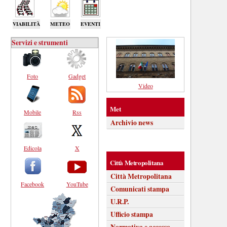
VIABILITÀ
METEO
EVENTI
Servizi e strumenti
Foto
Gadget
Video
Met
Mobile
Rss
Archivio news
Edicola
X
Città Metropolitana
Città Metropolitana
Facebook
YouTube
Comunicati stampa
U.R.P.
Ufficio stampa
Normativa e accesso