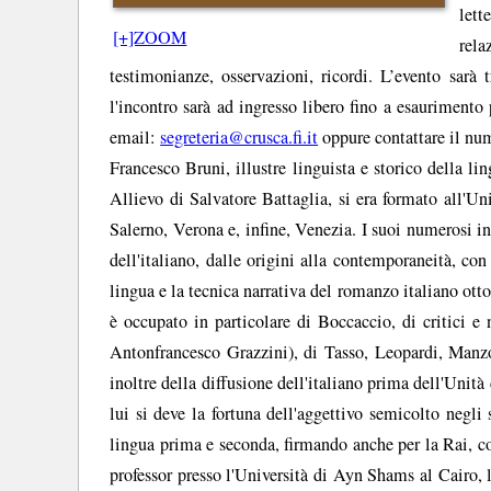
lett
[+]ZOOM
rela
testimonianze, osservazioni, ricordi. L’evento sar
l'incontro sarà ad ingresso libero fino a esaurimento 
email:
segreteria@crusca.fi.it
oppure contattare il nu
Francesco Bruni, illustre linguista e storico della 
Allievo di Salvatore Battaglia, si era formato all'Un
Salerno, Verona e, infine, Venezia. I suoi numerosi i
dell'italiano, dalle origini alla contemporaneità, con
lingua e la tecnica narrativa del romanzo italiano otto
è occupato in particolare di Boccaccio, di critici e
Antonfrancesco Grazzini), di Tasso, Leopardi, Manz
inoltre della diffusione dell'italiano prima dell'Unità 
lui si deve la fortuna dell'aggettivo semicolto negli 
lingua prima e seconda, firmando anche per la Rai, co
professor presso l'Università di Ayn Shams al Cairo, 