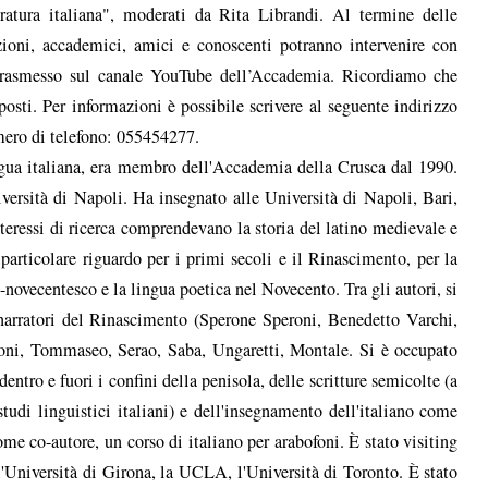
eratura italiana", moderati da Rita Librandi. Al termine delle
zioni, accademici, amici e conoscenti potranno intervenire con
à trasmesso sul canale YouTube dell’Accademia. Ricordiamo che
posti. Per informazioni è possibile scrivere al seguente indirizzo
mero di telefono: 055454277.
lingua italiana, era membro dell'Accademia della Crusca dal 1990.
iversità di Napoli. Ha insegnato alle Università di Napoli, Bari,
nteressi di ricerca comprendevano la storia del latino medievale e
 particolare riguardo per i primi secoli e il Rinascimento, per la
-novecentesco e la lingua poetica nel Novecento. Tra gli autori, si
 narratori del Rinascimento (Sperone Speroni, Benedetto Varchi,
oni, Tommaseo, Serao, Saba, Ungaretti, Montale. Si è occupato
dentro e fuori i confini della penisola, delle scritture semicolte (a
studi linguistici italiani) e dell'insegnamento dell'italiano come
me co-autore, un corso di italiano per arabofoni. È stato visiting
l'Università di Girona, la UCLA, l'Università di Toronto. È stato