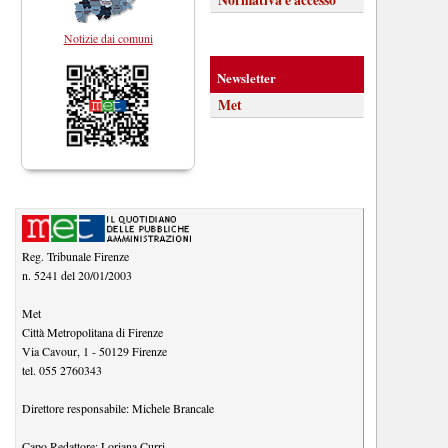
Notizie dai comuni
Newsletter
Met
Reg. Tribunale Firenze
n. 5241 del 20/01/2003
Met
Città Metropolitana di Firenze
Via Cavour, 1
-
50129
Firenze
tel.
055 2760343
Direttore responsabile:
Michele Brancale
Capo Redattore:
Loriana Curri