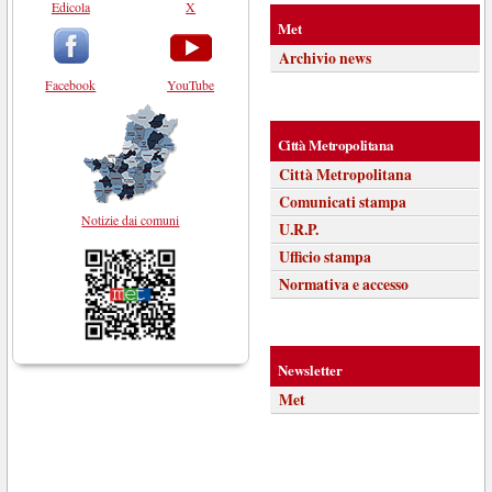
Edicola
X
Met
Archivio news
Facebook
YouTube
Città Metropolitana
Città Metropolitana
Comunicati stampa
Notizie dai comuni
U.R.P.
Ufficio stampa
Normativa e accesso
Newsletter
Met