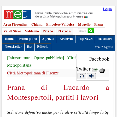
Login
News dalle Pubbliche Amministrazioni
della Città Metropolitana di Firenze
Area Fiorentina
Chianti
Empolese Valdelsa
Mugello
Piana
Val di Sieve
Valdarno
Prato
Pistoia
Home
Primo piano
Agenzia
Archivio
Top News
Redattori
NewsLetter
Rss
Edicola
ven, 7 Agosto
[Infrastrutture, Opere pubbliche]
[Città
Facebook
Metropolitana]
Twitter
Città Metropolitana di Firenze
Frana di Lucardo a
Montespertoli, partiti i lavori
Soluzione definitiva anche per le altre criticità lungo la Sp