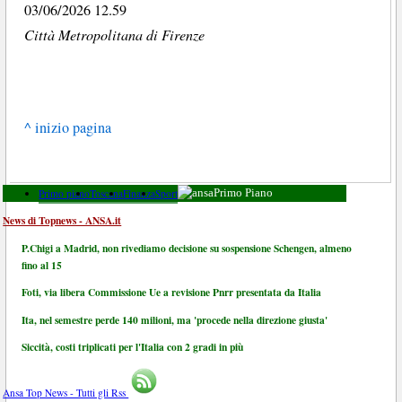
03/06/2026 12.59
Città Metropolitana di Firenze
^ inizio pagina
Primo piano
Toscana
Finanza
Sport
Primo Piano
News di Topnews - ANSA.it
P.Chigi a Madrid, non rivediamo decisione su sospensione Schengen, almeno
fino al 15
Foti, via libera Commissione Ue a revisione Pnrr presentata da Italia
Ita, nel semestre perde 140 milioni, ma 'procede nella direzione giusta'
Siccità, costi triplicati per l'Italia con 2 gradi in più
Ansa Top News - Tutti gli Rss