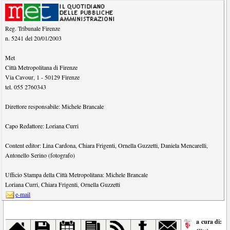
Reg. Tribunale Firenze
n. 5241 del 20/01/2003
Met
Città Metropolitana di Firenze
Via Cavour, 1
-
50129
Firenze
tel.
055 2760343
Direttore responsabile:
Michele Brancale
Capo Redattore:
Loriana Curri
Content editor:
Lina Cardona
,
Chiara Frigenti
,
Ornella Guzzetti
,
Daniela Mencarelli
,
Antonello Serino (fotografo)
Ufficio Stampa della Città Metropolitana:
Michele Brancale
Loriana Curri
,
Chiara Frigenti
,
Ornella Guzzetti
e-mail
a cura di: