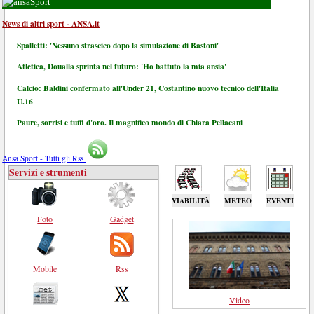
Sport
News di altri sport - ANSA.it
Spalletti: 'Nessuno strascico dopo la simulazione di Bastoni'
Atletica, Doualla sprinta nel futuro: 'Ho battuto la mia ansia'
Calcio: Baldini confermato all'Under 21, Costantino nuovo tecnico dell'Italia
U.16
Paure, sorrisi e tuffi d'oro. Il magnifico mondo di Chiara Pellacani
Ansa Sport - Tutti gli Rss
Servizi e strumenti
VIABILITÀ
METEO
EVENTI
Foto
Gadget
Mobile
Rss
Video