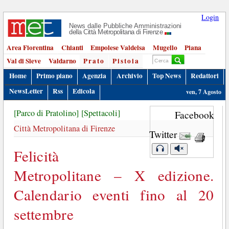
Login
News dalle Pubbliche Amministrazioni
della Città Metropolitana di Firenze
Area Fiorentina
Chianti
Empolese Valdelsa
Mugello
Piana
Val di Sieve
Valdarno
Prato
Pistoia
Home
Primo piano
Agenzia
Archivio
Top News
Redattori
NewsLetter
Rss
Edicola
ven, 7 Agosto
[Parco di Pratolino]
[Spettacoli]
Facebook
Città Metropolitana di Firenze
Twitter
Felicità
Metropolitane – X edizione.
Calendario eventi fino al 20
settembre