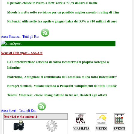
Il petrolio chiude in rialzo a New York a 77,39 dollari al barile
Moody's mette sotto revisione per un possibile miglioramento i rating di Tim
Nintendo, utile netto tra aprile e giugno balza del 53% a 810 milioni di euro
Ansa Finanza - Tutti gli Rss
Sport
News di altri sport - ANSA.it
La Confederazione africana di calcio riconferma il proprio sostegno a
Infantino
Fiorentina, Antognoni 'il comunicato di Commisso mi ha fatto imbestialire'
Europei di nuoto, Meloni telefona a Pellacani 'complimenti da tutta l'Italia'
Tennis: Montreal; cinese Shang battuto in tre set, Darderi agli ottavi
Ansa Sport - Tutti gli Rss
Servizi e strumenti
VIABILITÀ
METEO
EVENTI