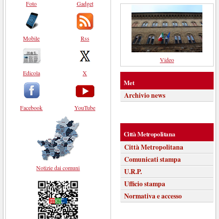
Foto
Gadget
Mobile
Rss
Video
Edicola
X
Met
Archivio news
Facebook
YouTube
Città Metropolitana
Città Metropolitana
Comunicati stampa
Notizie dai comuni
U.R.P.
Ufficio stampa
Normativa e accesso