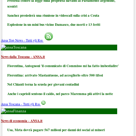
Protesta contro la legge sulla proprietà davanti al Parlamento argentino,
scontri
Sanchez presiederà una riunione in videocall sulla crisi a Ceuta
Esplosione in un mini bus vicino Damasco, due morti e 13 feriti
Ansa Top News - Tutti gli Rss
Toscana
News dalla Toscana - ANSA.it
Fiorentina, Antognoni 'il comunicato di Commisso mi ha fatto imbestialire'
Fiorentina: arrivato Mastantuono, ad accoglierlo oltre 500 tifosi
Nel Chianti torna la scuola per giovani contadini
Anche i caprioli sentono il caldo, nel parco Maremma più attivi la notte
Ansa Toscana - Tutti gli Rss
Finanza
News di economia - ANSA.it
Usa, Meta dovrà pagare 567 milioni per danni dei social ai minori