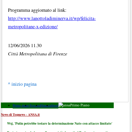
Programma aggiornato al link:
http://www.lanottoladiminerva.it/wp/felicita-
metropolitane-x-edizione/
12/06/2026 11.30
Città Metropolitana di Firenze
^ inizio pagina
Primo piano
Toscana
Finanza
Sport
Primo Piano
News di Topnews - ANSA.it
Wsj, 'Putin potrebbe testare la determinazione Nato con attacco limitato'