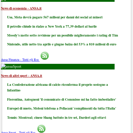
News di economia - ANSA.it
Usa, Meta dovrà pagare 567 milioni per danni dei social ai minori
Il petrolio chiude in rialzo a New York a 77,39 dollari al barile
Moody's mette sotto revisione per un possibile miglioramento i rating di Tim
Nintendo, utile netto tra aprile e giugno balza del 53% a 810 milioni di euro
Ansa Finanza - Tutti gli Rss
Sport
News di altri sport - ANSA.it
La Confederazione africana di calcio riconferma il proprio sostegno a
Infantino
Fiorentina, Antognoni 'il comunicato di Commisso mi ha fatto imbestialire'
Europei di nuoto, Meloni telefona a Pellacani 'complimenti da tutta l'Italia'
Tennis: Montreal; cinese Shang battuto in tre set, Darderi agli ottavi
Ansa Sport - Tutti gli Rss