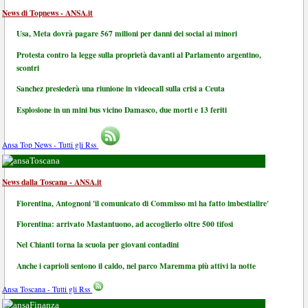
News di Topnews - ANSA.it
Usa, Meta dovrà pagare 567 milioni per danni dei social ai minori
Protesta contro la legge sulla proprietà davanti al Parlamento argentino,
scontri
Sanchez presiederà una riunione in videocall sulla crisi a Ceuta
Esplosione in un mini bus vicino Damasco, due morti e 13 feriti
Ansa Top News - Tutti gli Rss
Toscana
News dalla Toscana - ANSA.it
Fiorentina, Antognoni 'il comunicato di Commisso mi ha fatto imbestialire'
Fiorentina: arrivato Mastantuono, ad accoglierlo oltre 500 tifosi
Nel Chianti torna la scuola per giovani contadini
Anche i caprioli sentono il caldo, nel parco Maremma più attivi la notte
Ansa Toscana - Tutti gli Rss
Finanza