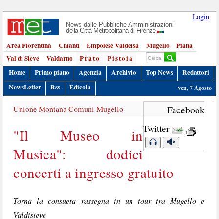
Login
News dalle Pubbliche Amministrazioni
della Città Metropolitana di Firenze
Area Fiorentina
Chianti
Empolese Valdelsa
Mugello
Piana
Val di Sieve
Valdarno
Prato
Pistoia
Home
Primo piano
Agenzia
Archivio
Top News
Redattori
NewsLetter
Rss
Edicola
ven, 7 Agosto
Unione Montana Comuni Mugello
Facebook
Twitter
"Il Museo in
Musica": dodici
concerti a ingresso gratuito
Torna la consueta rassegna in un tour tra Mugello e
Valdisieve