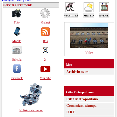
Servizi e strumenti
VIABILITÀ
METEO
EVENTI
Foto
Gadget
Mobile
Rss
Video
Edicola
X
Met
Archivio news
Facebook
YouTube
Città Metropolitana
Città Metropolitana
Comunicati stampa
Notizie dai comuni
U.R.P.