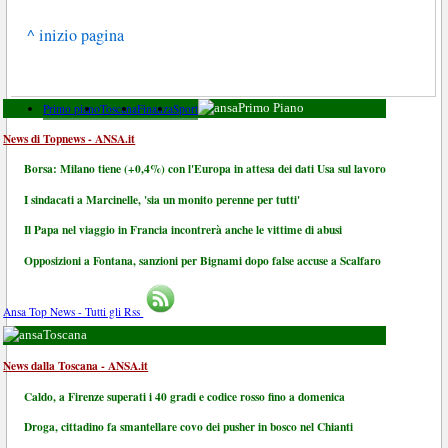
^ inizio pagina
Primo piano
Toscana
Finanza
Sport
Primo Piano
News di Topnews - ANSA.it
Borsa: Milano tiene (+0,4%) con l'Europa in attesa dei dati Usa sul lavoro
I sindacati a Marcinelle, 'sia un monito perenne per tutti'
Il Papa nel viaggio in Francia incontrerà anche le vittime di abusi
Opposizioni a Fontana, sanzioni per Bignami dopo false accuse a Scalfaro
Ansa Top News - Tutti gli Rss
Toscana
News dalla Toscana - ANSA.it
Caldo, a Firenze superati i 40 gradi e codice rosso fino a domenica
Droga, cittadino fa smantellare covo dei pusher in bosco nel Chianti