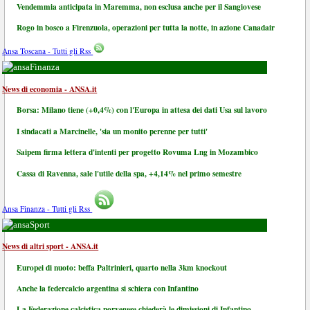
Vendemmia anticipata in Maremma, non esclusa anche per il Sangiovese
Rogo in bosco a Firenzuola, operazioni per tutta la notte, in azione Canadair
Ansa Toscana - Tutti gli Rss
Finanza
News di economia - ANSA.it
Borsa: Milano tiene (+0,4%) con l'Europa in attesa dei dati Usa sul lavoro
I sindacati a Marcinelle, 'sia un monito perenne per tutti'
Saipem firma lettera d'intenti per progetto Rovuma Lng in Mozambico
Cassa di Ravenna, sale l'utile della spa, +4,14% nel primo semestre
Ansa Finanza - Tutti gli Rss
Sport
News di altri sport - ANSA.it
Europei di nuoto: beffa Paltrinieri, quarto nella 3km knockout
Anche la federcalcio argentina si schiera con Infantino
La Federazione calcistica norvegese chiederà le dimissioni di Infantino