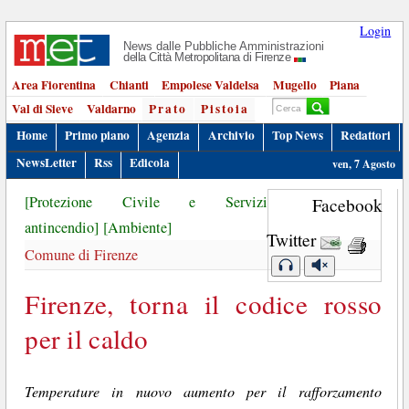
Login
News dalle Pubbliche Amministrazioni
della Città Metropolitana di Firenze
Area Fiorentina
Chianti
Empolese Valdelsa
Mugello
Piana
Val di Sieve
Valdarno
Prato
Pistoia
Home
Primo piano
Agenzia
Archivio
Top News
Redattori
NewsLetter
Rss
Edicola
ven, 7 Agosto
[Protezione Civile e Servizi
Facebook
antincendio]
[Ambiente]
Twitter
Comune di Firenze
Firenze, torna il codice rosso
per il caldo
Temperature in nuovo aumento per il rafforzamento