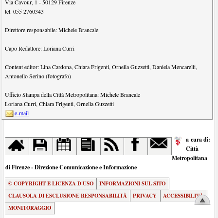
Via Cavour, 1
-
50129
Firenze
tel.
055 2760343
Direttore responsabile:
Michele Brancale
Capo Redattore:
Loriana Curri
Content editor:
Lina Cardona
,
Chiara Frigenti
,
Ornella Guzzetti
,
Daniela Mencarelli
,
Antonello Serino (fotografo)
Ufficio Stampa della Città Metropolitana:
Michele Brancale
Loriana Curri
,
Chiara Frigenti
,
Ornella Guzzetti
e-mail
a cura di:
Città
Metropolitana
di Firenze - Direzione Comunicazione e Informazione
© COPYRIGHT E LICENZA D'USO
INFORMAZIONI SUL SITO
CLAUSOLA DI ESCLUSIONE RESPONSABILITÀ
PRIVACY
ACCESSIBILITÀ
MONITORAGGIO