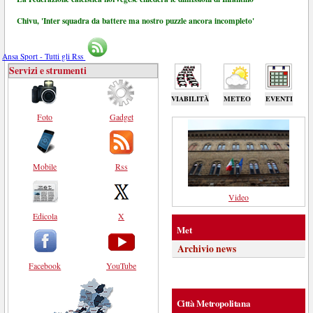
Chivu, 'Inter squadra da battere ma nostro puzzle ancora incompleto'
Ansa Sport - Tutti gli Rss
Servizi e strumenti
VIABILITÀ
METEO
EVENTI
Foto
Gadget
Mobile
Rss
Video
Edicola
X
Met
Archivio news
Facebook
YouTube
Città Metropolitana