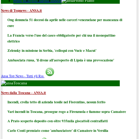
Primo piano
Toscana
Finanza
Sport
Primo Piano
News di Topnews - ANSA.it
Ong denuncia 51 decessi da aprile nelle carceri venezuelane per mancanza di
cure
La Francia verso l'uso del casco obbligatorio per chi usa il monopattino
elettrico
Zelensky in missione in Serbia, 'colloqui con Vucic e Macut'
Ambasciata russa, 'il drone all'aeroporto di Lipsia è una provocazione'
Ansa Top News - Tutti gli Rss
Toscana
News dalla Toscana - ANSA.it
Incendi, crolla tetto di azienda tessile nel Fiorentino, nessun ferito
Vari incendi in Toscana, prosegue rogo a Firenzuola e fiamme sopra Camaiore
A Prato scoperto deposito con oltre 935mila giocattoli contraffatti
Carlo Conti premiato come 'ambasciatore' di Camaiore in Versilia