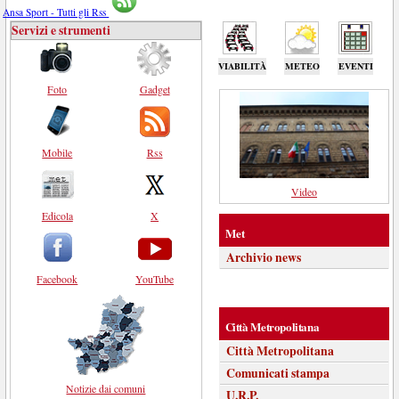
Ansa Sport - Tutti gli Rss
Servizi e strumenti
VIABILITÀ
METEO
EVENTI
Foto
Gadget
Mobile
Rss
Video
Edicola
X
Met
Archivio news
Facebook
YouTube
Città Metropolitana
Città Metropolitana
Comunicati stampa
Notizie dai comuni
U.R.P.