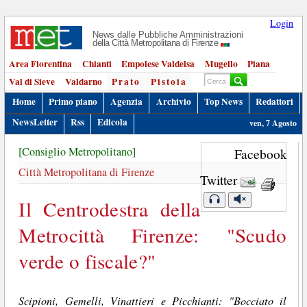
Login
News dalle Pubbliche Amministrazioni
della Città Metropolitana di Firenze
Area Fiorentina
Chianti
Empolese Valdelsa
Mugello
Piana
Val di Sieve
Valdarno
Prato
Pistoia
Home
Primo piano
Agenzia
Archivio
Top News
Redattori
NewsLetter
Rss
Edicola
ven, 7 Agosto
[Consiglio Metropolitano]
Facebook
Città Metropolitana di Firenze
Twitter
Il Centrodestra della
Metrocittà Firenze: "Scudo
verde o fiscale?"
Scipioni, Gemelli, Vinattieri e Picchianti: "Bocciato il