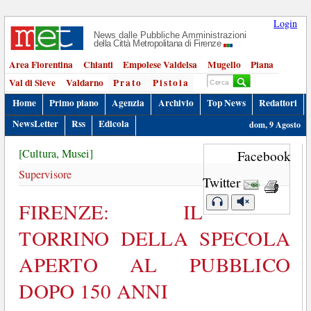
Login
News dalle Pubbliche Amministrazioni
della Città Metropolitana di Firenze
Area Fiorentina
Chianti
Empolese Valdelsa
Mugello
Piana
Val di Sieve
Valdarno
Prato
Pistoia
Home
Primo piano
Agenzia
Archivio
Top News
Redattori
NewsLetter
Rss
Edicola
dom, 9 Agosto
[Cultura, Musei]
Facebook
Supervisore
Twitter
FIRENZE: IL
TORRINO DELLA SPECOLA
APERTO AL PUBBLICO
DOPO 150 ANNI