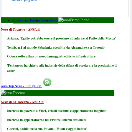
Primo piano
Toscana
Finanza
Sport
Primo Piano
News di Topnews - ANSA.it
Ankara, 'Egitto potrebbe essere il prossimo ad aderire al Patto della Mecca'
Tennis, n.1 al mondo Sabalenka sconfitta da Alexandrova a Toronto
Odessa sotto attacco russo, danneggiati edifici e infrastrutture
'Pentagono ha chiesto alle industrie della difesa di accelerare la produzione di
armi'
Ansa Top News - Tutti gli Rss
Toscana
News dalla Toscana - ANSA.it
Incendio in piazzale a Vinci, veicoli distrutti e appartamento inagibile
Incendio in appartamento nel Pratese, 80enne ustionata
Guccini, l'addio nella sua Pavana. 'Buon viaggio babbo'