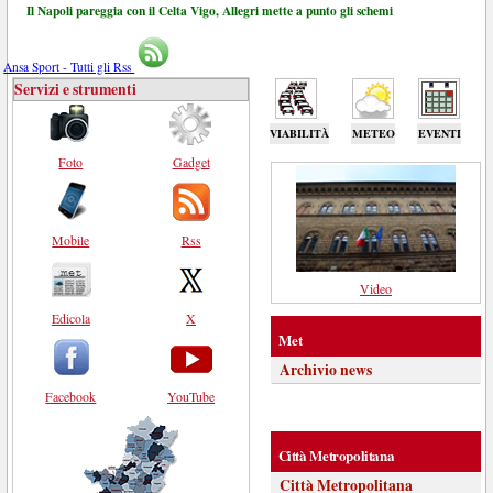
Il Napoli pareggia con il Celta Vigo, Allegri mette a punto gli schemi
Ansa Sport - Tutti gli Rss
Servizi e strumenti
VIABILITÀ
METEO
EVENTI
Foto
Gadget
Mobile
Rss
Video
Edicola
X
Met
Archivio news
Facebook
YouTube
Città Metropolitana
Città Metropolitana