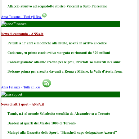
Allaccio abusivo ad acquedotto storico Valcenni a Sesto Fiorentino
Ansa Toscana - Tutti gli Rss
Finanza
News di economia - ANSA.it
Patenti a 17 anni e modifiche alle multe, novità in arrivo al codice
Codacons, su primo esodo estivo stangata carburanti da 370 milioni
Confartigianato: allarme credito per le pmi, 'bruciati 34 miliardi in 7 anni'
Bolzano prima per crescita davanti a Roma e Milano, la Valle d'Aosta frena
Ansa Finanza - Tutti gli Rss
Sport
News di altri sport - ANSA.it
Tennis, n.1 al mondo Sabalenka sconfitta da Alexandrova a Toronto
Darderi ai quarti del Master 1000 di Toronto
Malagò alla Gazzetta dello Sport, "Bianchedi capo delegazione Azzurri"