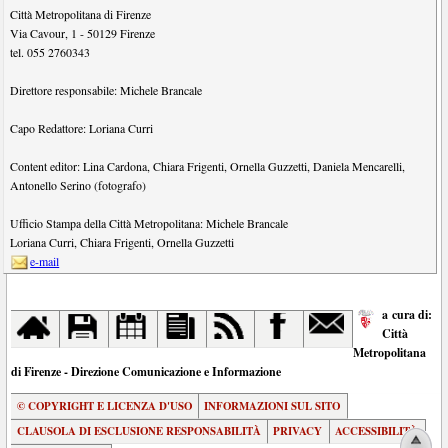
Città Metropolitana di Firenze
Via Cavour, 1
-
50129
Firenze
tel.
055 2760343
Direttore responsabile:
Michele Brancale
Capo Redattore:
Loriana Curri
Content editor:
Lina Cardona
,
Chiara Frigenti
,
Ornella Guzzetti
,
Daniela Mencarelli
,
Antonello Serino (fotografo)
Ufficio Stampa della Città Metropolitana:
Michele Brancale
Loriana Curri
,
Chiara Frigenti
,
Ornella Guzzetti
e-mail
a cura di:
Città
Metropolitana
di Firenze - Direzione Comunicazione e Informazione
© COPYRIGHT E LICENZA D'USO
INFORMAZIONI SUL SITO
CLAUSOLA DI ESCLUSIONE RESPONSABILITÀ
PRIVACY
ACCESSIBILITÀ