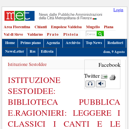
Login
News dalle Pubbliche Amministrazioni
della Città Metropolitana di Firenze
Area Fiorentina
Chianti
Empolese Valdelsa
Mugello
Piana
Val di Sieve
Valdarno
Prato
Pistoia
Home
Primo piano
Agenzia
Archivio
Top News
Redattori
NewsLetter
Rss
Edicola
dom, 9 Agosto
Istituzione SestoIdee
Facebook
Twitter
ISTITUZIONE
SESTOIDEE:
BIBLIOTECA PUBBLICA
E.RAGIONIERI: LEGGERE I
CLASSICI I CANTI E LE