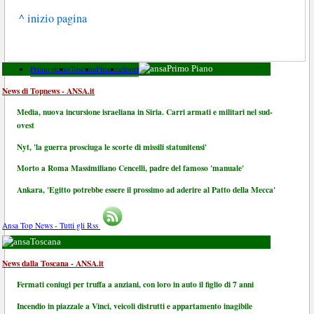
^ inizio pagina
Primo piano
Toscana
Finanza
Sport
Primo Piano
News di Topnews - ANSA.it
Media, nuova incursione israeliana in Siria. Carri armati e militari nel sud-
ovest
Nyt, 'la guerra prosciuga le scorte di missili statunitensi'
Morto a Roma Massimiliano Cencelli, padre del famoso 'manuale'
Ankara, 'Egitto potrebbe essere il prossimo ad aderire al Patto della Mecca'
Ansa Top News - Tutti gli Rss
Toscana
News dalla Toscana - ANSA.it
Fermati coniugi per truffa a anziani, con loro in auto il figlio di 7 anni
Incendio in piazzale a Vinci, veicoli distrutti e appartamento inagibile