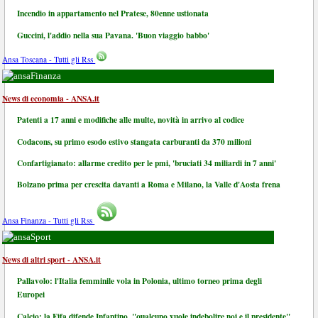
Incendio in appartamento nel Pratese, 80enne ustionata
Guccini, l'addio nella sua Pavana. 'Buon viaggio babbo'
Ansa Toscana - Tutti gli Rss
Finanza
News di economia - ANSA.it
Patenti a 17 anni e modifiche alle multe, novità in arrivo al codice
Codacons, su primo esodo estivo stangata carburanti da 370 milioni
Confartigianato: allarme credito per le pmi, 'bruciati 34 miliardi in 7 anni'
Bolzano prima per crescita davanti a Roma e Milano, la Valle d'Aosta frena
Ansa Finanza - Tutti gli Rss
Sport
News di altri sport - ANSA.it
Pallavolo: l'Italia femminile vola in Polonia, ultimo torneo prima degli
Europei
Calcio: la Fifa difende Infantino, "qualcuno vuole indebolire noi e il presidente"