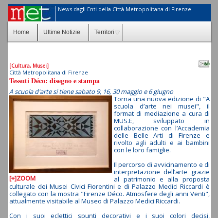
News dagli Enti della Città Metropolitana di Firenze
Home
Ultime Notizie
Territori
[Cultura, Musei]
Città Metropolitana di Firenze
Tessuti Déco: disegno e stampa
A scuola d'arte si tiene sabato 9, 16, 30 maggio e 6 giugno
Torna una nuova edizione di "A
scuola d’arte nei musei", il
format di mediazione a cura di
MUS.E, sviluppato in
collaborazione con l’Accademia
delle Belle Arti di Firenze e
rivolto agli adulti e ai bambini
con le loro famiglie.
Il percorso di avvicinamento e di
interpretazione dell’arte grazie
[+]ZOOM
al patrimonio e alla proposta
culturale dei Musei Civici Fiorentini e di Palazzo Medici Riccardi è
collegato con la mostra "Firenze Déco. Atmosfere degli anni Venti",
attualmente visitabile al Museo di Palazzo Medici Riccardi.
Con i suoi eclettici spunti decorativi e i suoi colori decisi,