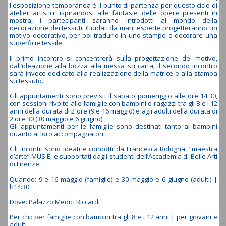
l'esposizione temporanea è il punto di partenza per questo ciclo di
atelier artistici: ispirandosi alle fantasie delle opere presenti in
mostra, i partecipanti saranno introdotti al mondo della
decorazione dei tessuti. Guidati da mani esperte progetteranno un
motivo decorativo, per poi tradurlo in uno stampo e decorare una
superficie tessile.
Il primo incontro si concentrerà sulla progettazione del motivo,
dall’ideazione alla bozza alla messa su carta; il secondo incontro
sarà invece dedicato alla realizzazione della matrice e alla stampa
su tessuto.
Gli appuntamenti sono previsti il sabato pomeriggio alle ore 14.30,
con sessioni rivolte alle famiglie con bambini e ragazzi tra gli 8 e i 12
anni della durata di 2 ore (9 e 16 maggio) e agli adulti della durata di
2 ore 30 (30 maggio e 6 giugno).
Gli appuntamenti per le famiglie sono destinati tanto ai bambini
quanto ai loro accompagnatori.
Gli incontri sono ideati e condotti da Francesca Bologna, “maestra
d’arte” MUS.E, e supportati dagli studenti dell’Accademia di Belle Arti
di Firenze.
Quando: 9 e 16 maggio (famiglie) e 30 maggio e 6 giugno (adulti) |
h14:30
Dove: Palazzo Medici Riccardi
Per chi: per famiglie con bambini tra gli 8 e i 12 anni | per giovani e
adulti