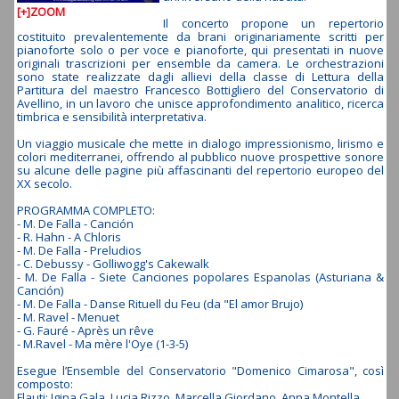
[+]ZOOM
Il concerto propone un repertorio
costituito prevalentemente da brani originariamente scritti per
pianoforte solo o per voce e pianoforte, qui presentati in nuove
originali trascrizioni per ensemble da camera. Le orchestrazioni
sono state realizzate dagli allievi della classe di Lettura della
Partitura del maestro Francesco Bottigliero del Conservatorio di
Avellino, in un lavoro che unisce approfondimento analitico, ricerca
timbrica e sensibilità interpretativa.
Un viaggio musicale che mette in dialogo impressionismo, lirismo e
colori mediterranei, offrendo al pubblico nuove prospettive sonore
su alcune delle pagine più affascinanti del repertorio europeo del
XX secolo.
PROGRAMMA COMPLETO:
- M. De Falla - Canción
- R. Hahn - A Chloris
- M. De Falla - Preludios
- C. Debussy - Golliwogg's Cakewalk
- M. De Falla - Siete Canciones popolares Espanolas (Asturiana &
Canción)
- M. De Falla - Danse Rituell du Feu (da "El amor Brujo)
- M. Ravel - Menuet
- G. Fauré - Après un rêve
- M.Ravel - Ma mère l'Oye (1-3-5)
Esegue l’Ensemble del Conservatorio "Domenico Cimarosa", così
composto:
Flauti: Igina Gala, Lucia Rizzo, Marcella Giordano, Anna Montella.