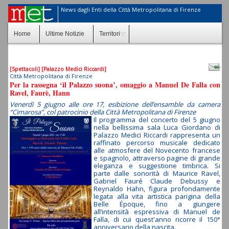
News dagli Enti della Città Metropolitana di Firenze
Home
Ultime Notizie
Territori
[Spettacoli]
[Palazzo Medici Riccardi]
Città Metropolitana di Firenze
Per la rassegna ‘il Palazzo suona’, omaggio a Manuel De Falla con
Ravel, Faurè, Hann
Venerdì 5 giugno alle ore 17, esibizione dell’ensamble da camera
“Cimarosa”, col patrocinio della Città Metropolitana di Firenze
Il programma del concerto del 5 giugno
nella bellissima sala Luca Giordano di
Palazzo Medici Riccardi rappresenta un
raffinato percorso musicale dedicato
alle atmosfere del Novecento francese
e spagnolo, attraverso pagine di grande
eleganza e suggestione timbrica. Si
parte dalle sonorità di Maurice Ravel,
Gabriel Fauré Claude Debussy e
Reynaldo Hahn, figura profondamente
legata alla vita artistica parigina della
Belle Époque, fino a giungere
all’intensità espressiva di Manuel de
Falla, di cui quest'anno ricorre il 150°
anniversario della nascita.