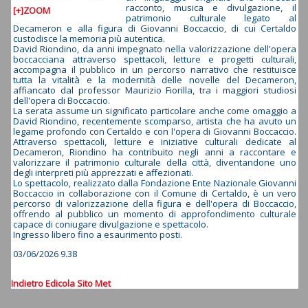
racconto, musica e divulgazione, il
[+]ZOOM
patrimonio culturale legato al
Decameron e alla figura di Giovanni Boccaccio, di cui Certaldo
custodisce la memoria più autentica.
David Riondino, da anni impegnato nella valorizzazione dell'opera
boccacciana attraverso spettacoli, letture e progetti culturali,
accompagna il pubblico in un percorso narrativo che restituisce
tutta la vitalità e la modernità delle novelle del Decameron,
affiancato dal professor Maurizio Fiorilla, tra i maggiori studiosi
dell'opera di Boccaccio.
La serata assume un significato particolare anche come omaggio a
David Riondino, recentemente scomparso, artista che ha avuto un
legame profondo con Certaldo e con l'opera di Giovanni Boccaccio.
Attraverso spettacoli, letture e iniziative culturali dedicate al
Decameron, Riondino ha contribuito negli anni a raccontare e
valorizzare il patrimonio culturale della città, diventandone uno
degli interpreti più apprezzati e affezionati.
Lo spettacolo, realizzato dalla Fondazione Ente Nazionale Giovanni
Boccaccio in collaborazione con il Comune di Certaldo, è un vero
percorso di valorizzazione della figura e dell'opera di Boccaccio,
offrendo al pubblico un momento di approfondimento culturale
capace di coniugare divulgazione e spettacolo.
Ingresso libero fino a esaurimento posti.
03/06/2026 9.38
Indietro
Edicola
Sito Met