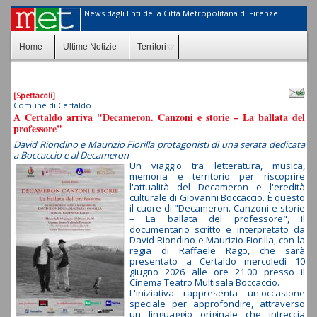
News dagli Enti della Città Metropolitana di Firenze
Home
Ultime Notizie
Territori
[Spettacoli]
Comune di Certaldo
A Certaldo arriva "Decameron. Canzoni e storie – La ballata del
professore"
David Riondino e Maurizio Fiorilla protagonisti di una serata dedicata
a Boccaccio e al Decameron
Un viaggio tra letteratura, musica,
memoria e territorio per riscoprire
l'attualità del Decameron e l'eredità
culturale di Giovanni Boccaccio. È questo
il cuore di "Decameron. Canzoni e storie
– La ballata del professore", il
documentario scritto e interpretato da
David Riondino e Maurizio Fiorilla, con la
regia di Raffaele Rago, che sarà
presentato a Certaldo mercoledì 10
giugno 2026 alle ore 21.00 presso il
Cinema Teatro Multisala Boccaccio.
L'iniziativa rappresenta un'occasione
speciale per approfondire, attraverso
un linguaggio originale che intreccia