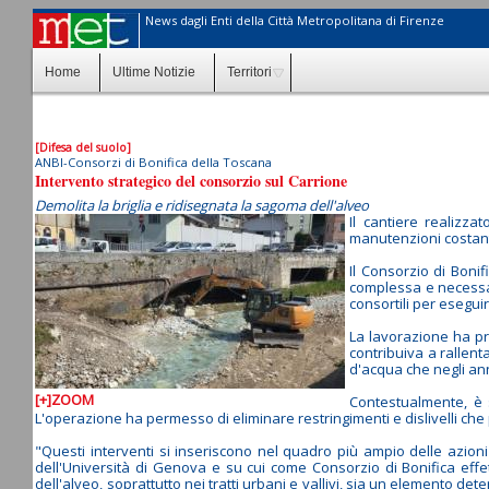
News dagli Enti della Città Metropolitana di Firenze
Home
Ultime Notizie
Territori
[Difesa del suolo]
ANBI-Consorzi di Bonifica della Toscana
Intervento strategico del consorzio sul Carrione
Demolita la briglia e ridisegnata la sagoma dell'alveo
Il cantiere realizza
manutenzioni costan
Il Consorzio di Boni
complessa e necessari
consortili per esegui
La lavorazione ha pr
contribuiva a rallent
d'acqua che negli anni
[+]ZOOM
Contestualmente, è s
L'operazione ha permesso di eliminare restringimenti e dislivelli che
"Questi interventi si inseriscono nel quadro più ampio delle azioni 
dell'Università di Genova e su cui come Consorzio di Bonifica effe
dell'alveo, soprattutto nei tratti urbani e vallivi, sia un elemento d