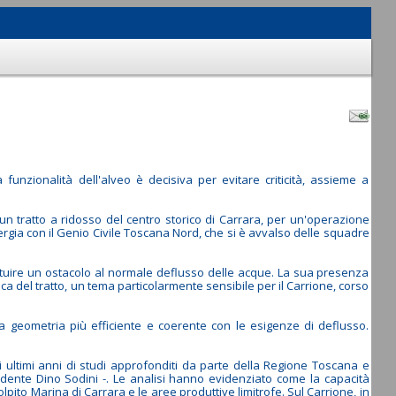
a funzionalità dell'alveo è decisiva per evitare criticità, assieme a
 un tratto a ridosso del centro storico di Carrara, per un'operazione
ergia con il Genio Civile Toscana Nord, che si è avvalso delle squadre
tituire un ostacolo al normale deflusso delle acque. La sua presenza
ica del tratto, un tema particolarmente sensibile per il Carrione, corso
na geometria più efficiente e coerente con le esigenze di deflusso.
li ultimi anni di studi approfonditi da parte della Regione Toscana e
sidente Dino Sodini -. Le analisi hanno evidenziato come la capacità
pito Marina di Carrara e le aree produttive limitrofe. Sul Carrione, in