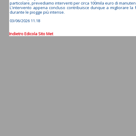
particolare, prevediamo interventi per circa 100mila euro di manutenz
L'intervento appena concluso contribuisce dunque a migliorare la fun
durante le piogge più intense.
03/06/2026 11.18
Indietro
Edicola
Sito Met