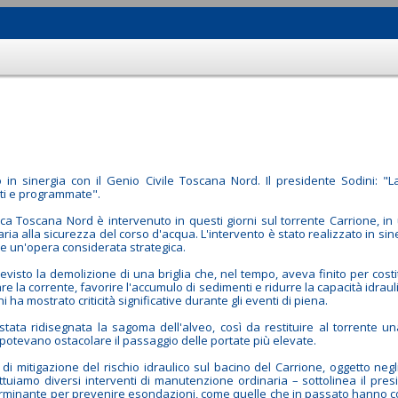
to in sinergia con il Genio Civile Toscana Nord. Il presidente Sodini: "L
ti e programmate".
fica Toscana Nord è intervenuto in questi giorni sul torrente Carrione, in
a alla sicurezza del corso d'acqua. L'intervento è stato realizzato in sin
re un'opera considerata strategica.
evisto la demolizione di una briglia che, nel tempo, aveva finito per cos
are la corrente, favorire l'accumulo di sedimenti e ridurre la capacità idraul
 ha mostrato criticità significative durante gli eventi di piena.
tata ridisegnata la sagoma dell'alveo, così da restituire al torrente u
 potevano ostacolare il passaggio delle portate più elevate.
di mitigazione del rischio idraulico sul bacino del Carrione, oggetto neg
ttuiamo diversi interventi di manutenzione ordinaria – sottolinea il pre
eterminante per prevenire esondazioni, come quelle che in passato hanno col