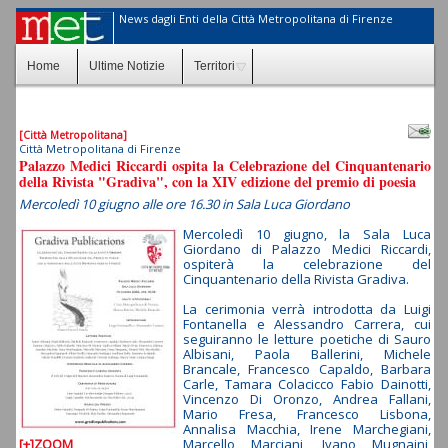
News dagli Enti della Città Metropolitana di Firenze
Home
Ultime Notizie
Territori
[Città Metropolitana]
Città Metropolitana di Firenze
Palazzo Medici Riccardi ospita la Celebrazione del Cinquantenario
della Rivista "Gradiva", con la XIV edizione del premio di poesia
Mercoledì 10 giugno alle ore 16.30 in Sala Luca Giordano
Mercoledì 10 giugno, la Sala Luca
Giordano di Palazzo Medici Riccardi,
ospiterà la celebrazione del
Cinquantenario della Rivista Gradiva.
La cerimonia verrà introdotta da Luigi
Fontanella e Alessandro Carrera, cui
seguiranno le letture poetiche di Sauro
Albisani, Paola Ballerini, Michele
Brancale, Francesco Capaldo, Barbara
Carle, Tamara Colacicco Fabio Dainotti,
Vincenzo Di Oronzo, Andrea Fallani,
Mario Fresa, Francesco Lisbona,
Annalisa Macchia, Irene Marchegiani,
[+]ZOOM
Marcello Marciani, Ivano Mugnaini,