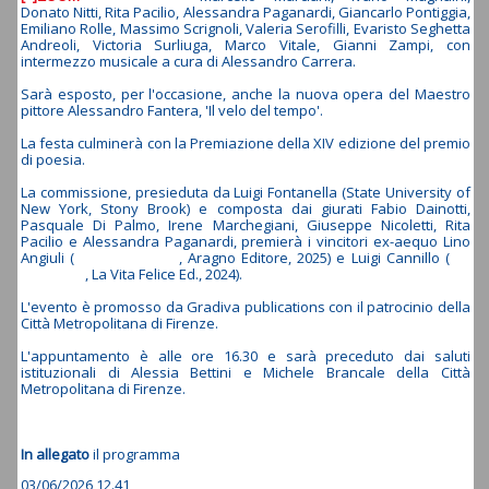
Donato Nitti, Rita Pacilio, Alessandra Paganardi, Giancarlo Pontiggia,
Emiliano Rolle, Massimo Scrignoli, Valeria Serofilli, Evaristo Seghetta
Andreoli, Victoria Surliuga, Marco Vitale, Gianni Zampi, con
intermezzo musicale a cura di Alessandro Carrera.
Sarà esposto, per l'occasione, anche la nuova opera del Maestro
pittore Alessandro Fantera, 'Il velo del tempo'.
La festa culminerà con la Premiazione della XIV edizione del premio
di poesia.
La commissione, presieduta da Luigi Fontanella (State University of
New York, Stony Brook) e composta dai giurati Fabio Dainotti,
Pasquale Di Palmo, Irene Marchegiani, Giuseppe Nicoletti, Rita
Pacilio e Alessandra Paganardi, premierà i vincitori ex-aequo Lino
Angiuli (
, Aragno Editore, 2025) e Luigi Cannillo (
, La Vita Felice Ed., 2024).
L'evento è promosso da Gradiva publications con il patrocinio della
Città Metropolitana di Firenze.
L'appuntamento è alle ore 16.30 e sarà preceduto dai saluti
istituzionali di Alessia Bettini e Michele Brancale della Città
Metropolitana di Firenze.
In allegato
il programma
03/06/2026 12.41