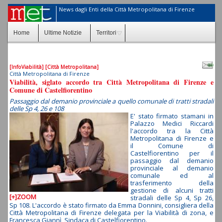
News dagli Enti della Città Metropolitana di Firenze
Home
Ultime Notizie
Territori
[InfoViabilità]
[Città Metropolitana]
Città Metropolitana di Firenze
Viabilità, siglato accordo tra Città Metropolitana di Firenze e
Comune di Castelfiorentino
Passaggio dal demanio provinciale a quello comunale di tratti stradali
delle Sp 4, 26 e 108
E' stato firmato stamani in
Palazzo Medici Riccardi
l'accordo tra la Città
Metropolitana di Firenze e
il Comune di
Castelfiorentino per il
passaggio dal demanio
provinciale al demanio
comunale ed al
trasferimento della
gestione di alcuni tratti
[+]ZOOM
stradali delle Sp 4, Sp 26,
Sp 108. L'accordo è stato firmato da Emma Donnini, consigliera della
Città Metropolitana di Firenze delegata per la Viabilità di zona, e
Francesca Giannì, Sindaca di Castelfiorentino.