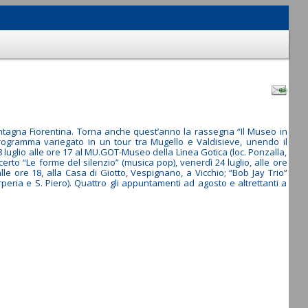
Montagna Fiorentina. Torna anche quest’anno la rassegna “Il Museo in
ogramma variegato in un tour tra Mugello e Valdisieve, unendo il
8 luglio alle ore 17 al MU.GOT-Museo della Linea Gotica (loc. Ponzalla,
rto “Le forme del silenzio” (musica pop), venerdì 24 luglio, alle ore
lle ore 18, alla Casa di Giotto, Vespignano, a Vicchio; “Bob Jay Trio”
arperia e S. Piero). Quattro gli appuntamenti ad agosto e altrettanti a