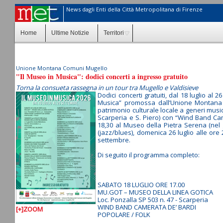
News dagli Enti della Città Metropolitana di Firenze
Home
Ultime Notizie
Territori
Unione Montana Comuni Mugello
"Il Museo in Musica": dodici concerti a ingresso gratuito
Torna la consueta rassegna in un tour tra Mugello e Valdisieve
Dodici concerti gratuiti, dal 18 luglio 
Musica” promossa dall’Unione Montana d
patrimonio culturale locale a generi music
Scarperia e S. Piero) con “Wind Band Cam
18,30 al Museo della Pietra Serena (nel gi
(jazz/blues), domenica 26 luglio alle ore 
settembre.
Di seguito il programma completo:
SABATO 18 LUGLIO ORE 17.00
MU.GOT – MUSEO DELLA LINEA GOTICA
Loc. Ponzalla SP 503 n. 47 - Scarperia
WIND BAND CAMERATA DE’ BARDI
[+]ZOOM
POPOLARE / FOLK