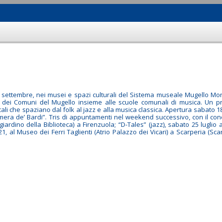
al 26 settembre, nei musei e spazi culturali del Sistema museale Mugello 
ei Comuni del Mugello insieme alle scuole comunali di musica. Un pr
ali che spaziano dal folk al jazz e alla musica classica. Apertura sabato 1
era de’ Bardi”. Tris di appuntamenti nel weekend successivo, con il conce
ardino della Biblioteca) a Firenzuola; “D-Tales” (jazz), sabato 25 luglio a
21, al Museo dei Ferri Taglienti (Atrio Palazzo dei Vicari) a Scarperia (Sc