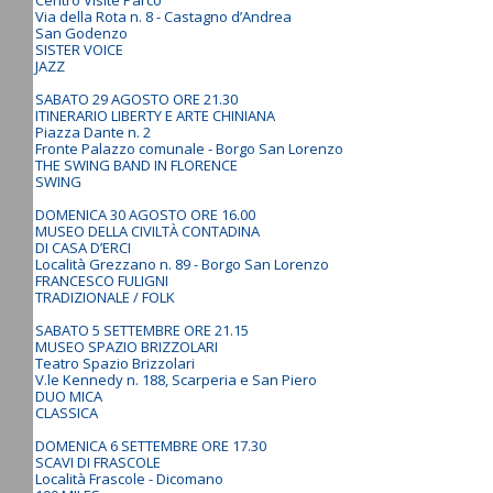
Centro Visite Parco
Via della Rota n. 8 - Castagno d’Andrea
San Godenzo
SISTER VOICE
JAZZ
SABATO 29 AGOSTO ORE 21.30
ITINERARIO LIBERTY E ARTE CHINIANA
Piazza Dante n. 2
Fronte Palazzo comunale - Borgo San Lorenzo
THE SWING BAND IN FLORENCE
SWING
DOMENICA 30 AGOSTO ORE 16.00
MUSEO DELLA CIVILTÀ CONTADINA
DI CASA D’ERCI
Località Grezzano n. 89 - Borgo San Lorenzo
FRANCESCO FULIGNI
TRADIZIONALE / FOLK
SABATO 5 SETTEMBRE ORE 21.15
MUSEO SPAZIO BRIZZOLARI
Teatro Spazio Brizzolari
V.le Kennedy n. 188, Scarperia e San Piero
DUO MICA
CLASSICA
DOMENICA 6 SETTEMBRE ORE 17.30
SCAVI DI FRASCOLE
Località Frascole - Dicomano