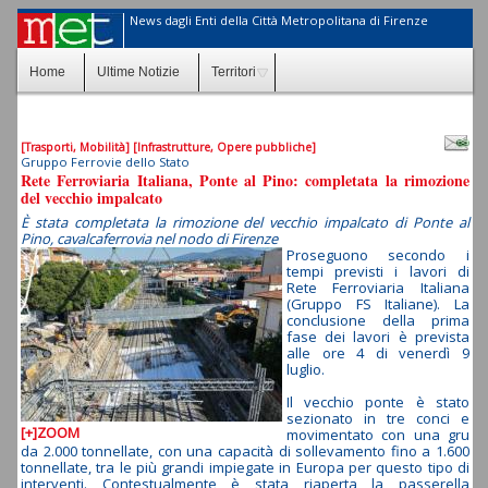
News dagli Enti della Città Metropolitana di Firenze
Home
Ultime Notizie
Territori
[Trasporti, Mobilità]
[Infrastrutture, Opere pubbliche]
Gruppo Ferrovie dello Stato
Rete Ferroviaria Italiana, Ponte al Pino: completata la rimozione
del vecchio impalcato
È stata completata la rimozione del vecchio impalcato di Ponte al
Pino, cavalcaferrovia nel nodo di Firenze
Proseguono secondo i
tempi previsti i lavori di
Rete Ferroviaria Italiana
(Gruppo FS Italiane). La
conclusione della prima
fase dei lavori è prevista
alle ore 4 di venerdì 9
luglio.
Il vecchio ponte è stato
sezionato in tre conci e
[+]ZOOM
movimentato con una gru
da 2.000 tonnellate, con una capacità di sollevamento fino a 1.600
tonnellate, tra le più grandi impiegate in Europa per questo tipo di
interventi. Contestualmente è stata riaperta la passerella