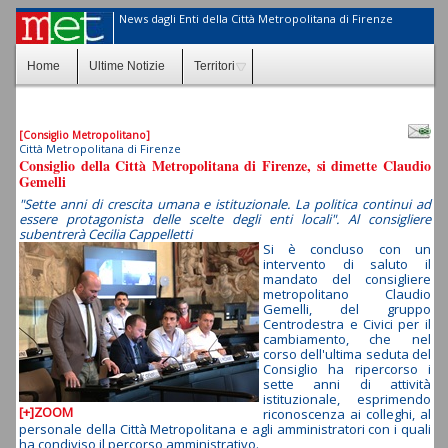
News dagli Enti della Città Metropolitana di Firenze
Home
Ultime Notizie
Territori
[Consiglio Metropolitano]
Città Metropolitana di Firenze
Consiglio della Città Metropolitana di Firenze, si dimette Claudio
Gemelli
"Sette anni di crescita umana e istituzionale. La politica continui ad
essere protagonista delle scelte degli enti locali". Al consigliere
subentrerà Cecilia Cappelletti
Si è concluso con un
intervento di saluto il
mandato del consigliere
metropolitano Claudio
Gemelli, del gruppo
Centrodestra e Civici per il
cambiamento, che nel
corso dell'ultima seduta del
Consiglio ha ripercorso i
sette anni di attività
istituzionale, esprimendo
[+]ZOOM
riconoscenza ai colleghi, al
personale della Città Metropolitana e agli amministratori con i quali
ha condiviso il percorso amministrativo.