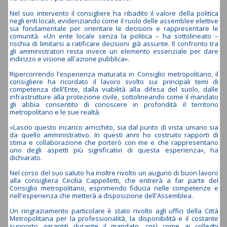
Nel suo intervento il consigliere ha ribadito il valore della politica
negli enti locali, evidenziando come il ruolo delle assemblee elettive
sia fondamentale per orientare le decisioni e rappresentare le
comunità. «Un ente locale senza la politica – ha sottolineato –
rischia di limitarsi a ratificare decisioni già assunte. Il confronto tra
gli amministratori resta invece un elemento essenziale per dare
indirizzo e visione all'azione pubblica».
Ripercorrendo l'esperienza maturata in Consiglio metropolitano, il
consigliere ha ricordato il lavoro svolto sui principali temi di
competenza dell'Ente, dalla viabilità alla difesa del suolo, dalle
infrastrutture alla protezione civile, sottolineando come il mandato
gli abbia consentito di conoscere in profondità il territorio
metropolitano e le sue realtà.
«Lascio questo incarico arricchito, sia dal punto di vista umano sia
da quello amministrativo. In questi anni ho costruito rapporti di
stima e collaborazione che porterò con me e che rappresentano
uno degli aspetti più significativi di questa esperienza», ha
dichiarato.
Nel corso del suo saluto ha inoltre rivolto un augurio di buon lavoro
alla consigliera Cecilia Cappelletti, che entrerà a far parte del
Consiglio metropolitano, esprimendo fiducia nelle competenze e
nell'esperienza che metterà a disposizione dell'Assemblea.
Un ringraziamento particolare è stato rivolto agli uffici della Città
Metropolitana per la professionalità, la disponibilità e il costante
supporto garantiti durante il mandato, così come ai colleghi