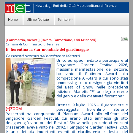
News dagli Enti della Città Metropolitana di Firenze
Home
Ultime Notizie
Territori
[Commercio, mercati]
[Lavoro, Formazione, Crisi Aziendali]
Camera di Commercio di Firenze
E' fiorentina la star mondiale del giardinaggio
Passerotti ricevuto dal presidente Manetti
Unico europeo invitato a partecipare al
Singapore Garden Festival 2026,
massima manifestazione del settore,
ha vinto il Platinum Award alla
competizione All-Stars a cui sono stati
ammessi gli otto designer già vincitori
del Best of Show nelle precedenti
edizioni. Manetti: "E' un degno erede
del genio e della creatività fiorentina"
Firenze, 9 luglio 2026 – Il giardiniere e
[+]ZOOM
paesaggista fiorentino Stefano
Passerotti ha conquistato il Platinum Award allo All-Stars del
Singapore Garden Festival, cui erano stati ammessi gli otto
designer già vincitori del Best of Show nelle precedenti edizioni
(Passerotti aveva vinto nel 2016). Il Singapore Garden Festival 2026
è uno dei più importanti eventi di giardinaggio e design del