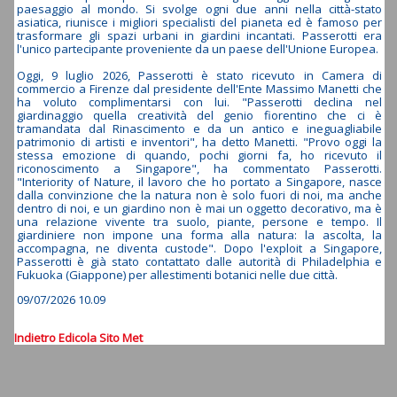
paesaggio al mondo. Si svolge ogni due anni nella città-stato
asiatica, riunisce i migliori specialisti del pianeta ed è famoso per
trasformare gli spazi urbani in giardini incantati. Passerotti era
l'unico partecipante proveniente da un paese dell'Unione Europea.
Oggi, 9 luglio 2026, Passerotti è stato ricevuto in Camera di
commercio a Firenze dal presidente dell'Ente Massimo Manetti che
ha voluto complimentarsi con lui. "Passerotti declina nel
giardinaggio quella creatività del genio fiorentino che ci è
tramandata dal Rinascimento e da un antico e ineguagliabile
patrimonio di artisti e inventori", ha detto Manetti. "Provo oggi la
stessa emozione di quando, pochi giorni fa, ho ricevuto il
riconoscimento a Singapore", ha commentato Passerotti.
"Interiority of Nature, il lavoro che ho portato a Singapore, nasce
dalla convinzione che la natura non è solo fuori di noi, ma anche
dentro di noi, e un giardino non è mai un oggetto decorativo, ma è
una relazione vivente tra suolo, piante, persone e tempo. Il
giardiniere non impone una forma alla natura: la ascolta, la
accompagna, ne diventa custode". Dopo l'exploit a Singapore,
Passerotti è già stato contattato dalle autorità di Philadelphia e
Fukuoka (Giappone) per allestimenti botanici nelle due città.
09/07/2026 10.09
Indietro
Edicola
Sito Met