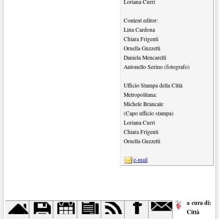
Loriana Curri
Content editor:
Lina Cardona
Chiara Frigenti
Ornella Guzzetti
Daniela Mencarelli
Antonello Serino (fotografo)
Ufficio Stampa della Città
Metropolitana:
Michele Brancale
(Capo ufficio stampa)
Loriana Curri
Chiara Frigenti
Ornella Guzzetti
e-mail
a cura di:
Città