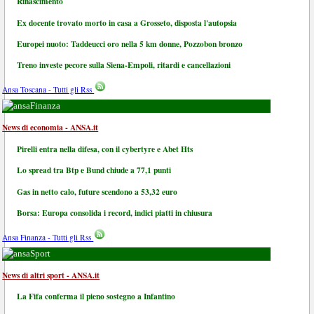
Rinascimento
Ex docente trovato morto in casa a Grosseto, disposta l'autopsia
Europei nuoto: Taddeucci oro nella 5 km donne, Pozzobon bronzo
Treno investe pecore sulla Siena-Empoli, ritardi e cancellazioni
Ansa Toscana - Tutti gli Rss
Finanza
News di economia - ANSA.it
Pirelli entra nella difesa, con il cybertyre e Abet Hts
Lo spread tra Btp e Bund chiude a 77,1 punti
Gas in netto calo, future scendono a 53,32 euro
Borsa: Europa consolida i record, indici piatti in chiusura
Ansa Finanza - Tutti gli Rss
Sport
News di altri sport - ANSA.it
La Fifa conferma il pieno sostegno a Infantino