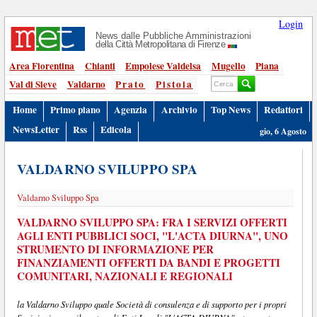
Login
News dalle Pubbliche Amministrazioni
della Città Metropolitana di Firenze
Area Fiorentina
Chianti
Empolese Valdelsa
Mugello
Piana
Val di Sieve
Valdarno
Prato
Pistoia
Home
Primo piano
Agenzia
Archivio
Top News
Redattori
NewsLetter
Rss
Edicola
gio, 6 Agosto
VALDARNO SVILUPPO SPA
Valdarno Sviluppo Spa
VALDARNO SVILUPPO SPA: FRA I SERVIZI OFFERTI
AGLI ENTI PUBBLICI SOCI, "L'ACTA DIURNA", UNO
STRUMENTO DI INFORMAZIONE PER
FINANZIAMENTI OFFERTI DA BANDI E PROGETTI
COMUNITARI, NAZIONALI E REGIONALI
la Valdarno Sviluppo quale Società di consulenza e di supporto per i propri