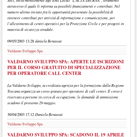
Soci, invia mensilmente agli Enti Locali "L'ACTA DIURNA", strumento
attraverso il quale li informa su possibili finanziamenti e contributi. Nel
numero ultimo inviato fra le opportunità presentate la possibilità di
ottenere contributi per attività di informazione e comunicazione, per
l’allestimento di centri operativi per la Protezione Civile e per progetti in
materia di sicurezza stradale.
daniela Benassai
09/05/2003 13.28
Valdarno Sviluppo Spa
VALDARNO SVILUPPO SPA: APERTE LE ISCRIZIONI
PER IL CORSO GRATUITO DI SPECIALIZZAZIONE
PER OPERATORE CALL CENTER
La Valdarno Sviluppo, accreditata agenzia per la formazione dalla Regione
Toscana organizza un corso gratuto per operatore di call center. Il corso è
riservato a persone in cerca di occupazione. le domande di ammissione
scadono il prossimo 29 maggio.
Daniela Benassai
30/04/2003 17.12
Valdarno Sviluppo Spa
VALDARNO SVILUPPO SPA: SCADONO IL 19 APRILE