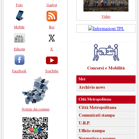
Foto
Gadget
Video
Mobile
Rss
Edicola
X
Concorsi e Mobilità
Facebook
YouTube
Met
Archivio news
Città Metropolitana
Città Metropolitana
Notizie dai comuni
Comunicati stampa
U.R.P.
Ufficio stampa
Normativa e accesso