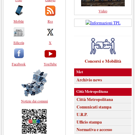
Video
Mobile
Rss
Edicola
X
Concorsi e Mobilità
Facebook
YouTube
Met
Archivio news
Città Metropolitana
Città Metropolitana
Notizie dai comuni
Comunicati stampa
U.R.P.
Ufficio stampa
Normativa e accesso