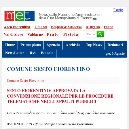
Login
News dalle Pubbliche Amministrazioni
della Città Metropolitana di Firenze
Area Fiorentina
Chianti
Empolese Valdelsa
Mugello
Piana
Val di Sieve
Valdarno
Prato
Pistoia
Home
Primo piano
Agenzia
Archivio
Top News
Redattori
NewsLetter
Rss
Edicola
gio, 6 Agosto
COMUNE SESTO FIORENTINO
Comune Sesto Fiorentino
SESTO FIORENTINO: APPROVATA LA
CONVENZIONE REGIONALE PER LE PROCEDURE
TELEMATICHE NEGLI APPALTI PUBBLICI
Previsti notevoli risparmi sui costi dalla semplificazione delle procedure.
Ufficio Stampa Comune Sesto Fiorentino
06/03/2008 12.39