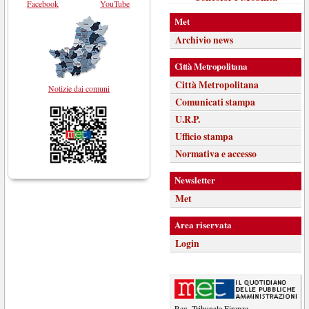
Facebook
YouTube
Met
Archivio news
Città Metropolitana
Città Metropolitana
Notizie dai comuni
Comunicati stampa
U.R.P.
Ufficio stampa
Normativa e accesso
Newsletter
Met
Area riservata
Login
Reg. Tribunale Firenze