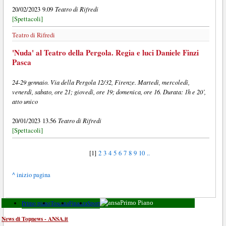
Teatro di Rifredi
20/02/2023 9.09
[Spettacoli]
Teatro di Rifredi
'Nuda' al Teatro della Pergola. Regia e luci Daniele Finzi
Pasca
24-29 gennaio. Via della Pergola 12/32, Firenze. Martedì, mercoledì,
venerdì, sabato, ore 21; giovedì, ore 19; domenica, ore 16. Durata: 1h e 20’,
atto unico
Teatro di Rifredi
20/01/2023 13.56
[Spettacoli]
[1]
2
3
4
5
6
7
8
9
10
..
^ inizio pagina
Primo piano
Toscana
Finanza
Sport
Primo Piano
News di Topnews - ANSA.it