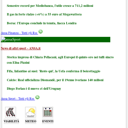
Semestre record per Mediobanca, l'utile cresce a 711,2 milioni
Il gas in forte rialzo (+6%) a 55 euro al Megawattora
Borsa: l'Europa conclude in tenuta, fiacca Londra
Ansa Finanza - Tutti gli Rss
Sport
News di altri sport - ANSA.it
Storica impresa di Chiara Pellacani, agli Europei il quinto oro nei tuffi sincro
con Elisa Pizzini
Fifa, Infantino ai suoi: 'Resto qui', la Uefa conferma il boicottaggio
Calcio: Real ufficializza Diomandè, per il 19enne ivoriano 140 milioni
Diego Forlan è il nuovo ct dell'Uruguay
Ansa Sport - Tutti gli Rss
VIABILITÀ
METEO
EVENTI