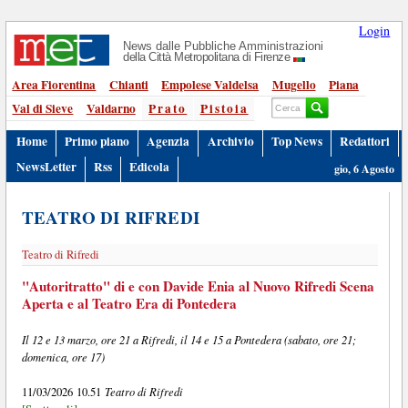
Login
News dalle Pubbliche Amministrazioni
della Città Metropolitana di Firenze
Area Fiorentina
Chianti
Empolese Valdelsa
Mugello
Piana
Val di Sieve
Valdarno
Prato
Pistoia
Home
Primo piano
Agenzia
Archivio
Top News
Redattori
NewsLetter
Rss
Edicola
gio, 6 Agosto
TEATRO DI RIFREDI
Teatro di Rifredi
"Autoritratto" di e con Davide Enia al Nuovo Rifredi Scena
Aperta e al Teatro Era di Pontedera
Il 12 e 13 marzo, ore 21 a Rifredi, il 14 e 15 a Pontedera (sabato, ore 21;
domenica, ore 17)
Teatro di Rifredi
11/03/2026 10.51