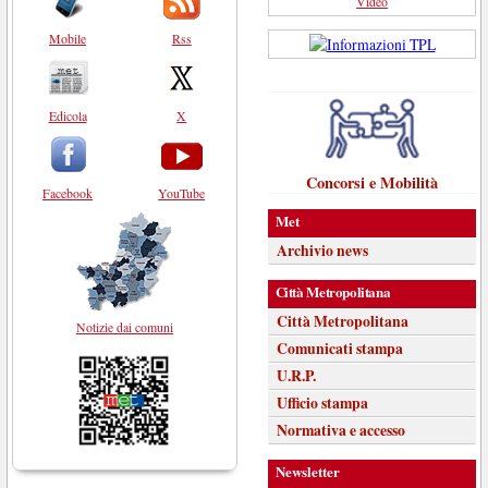
Video
Mobile
Rss
Edicola
X
Concorsi e Mobilità
Facebook
YouTube
Met
Archivio news
Città Metropolitana
Città Metropolitana
Notizie dai comuni
Comunicati stampa
U.R.P.
Ufficio stampa
Normativa e accesso
Newsletter