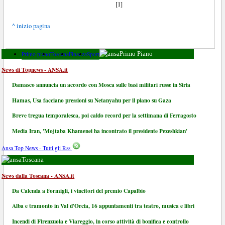
[1]
^ inizio pagina
Primo piano
Toscana
Finanza
Sport
Primo Piano
News di Topnews - ANSA.it
Damasco annuncia un accordo con Mosca sulle basi militari russe in Siria
Hamas, Usa facciano pressioni su Netanyahu per il piano su Gaza
Breve tregua temporalesca, poi caldo record per la settimana di Ferragosto
Media Iran, 'Mojtaba Khamenei ha incontrato il presidente Pezeshkian'
Ansa Top News - Tutti gli Rss
Toscana
News dalla Toscana - ANSA.it
Da Calenda a Formigli, i vincitori del premio Capalbio
Alba e tramonto in Val d'Orcia, 16 appuntamenti tra teatro, musica e libri
Incendi di Firenzuola e Viareggio, in corso attività di bonifica e controllo