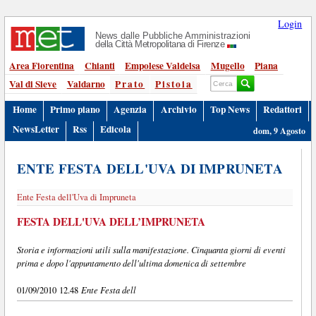
Login
News dalle Pubbliche Amministrazioni
della Città Metropolitana di Firenze
Area Fiorentina
Chianti
Empolese Valdelsa
Mugello
Piana
Val di Sieve
Valdarno
Prato
Pistoia
Home
Primo piano
Agenzia
Archivio
Top News
Redattori
NewsLetter
Rss
Edicola
dom, 9 Agosto
ENTE FESTA DELL'UVA DI IMPRUNETA
Ente Festa dell'Uva di Impruneta
FESTA DELL'UVA DELL’IMPRUNETA
Storia e informazioni utili sulla manifestazione. Cinquanta giorni di eventi
prima e dopo l'appuntamento dell'ultima domenica di settembre
Ente Festa dell
01/09/2010 12.48