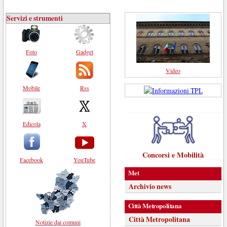
Servizi e strumenti
Foto
Gadget
Video
Mobile
Rss
Edicola
X
Concorsi e Mobilità
Facebook
YouTube
Met
Archivio news
Città Metropolitana
Città Metropolitana
Notizie dai comuni