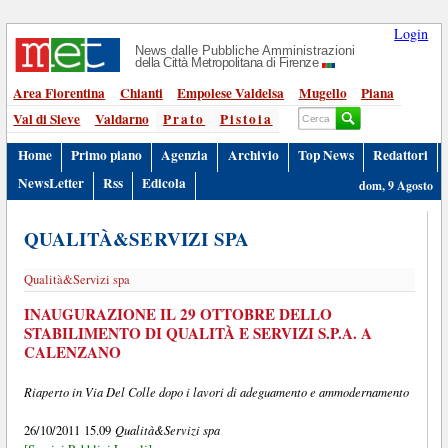
Login
News dalle Pubbliche Amministrazioni
della Città Metropolitana di Firenze
Area Fiorentina
Chianti
Empolese Valdelsa
Mugello
Piana
Val di Sieve
Valdarno
Prato
Pistoia
Home
Primo piano
Agenzia
Archivio
Top News
Redattori
NewsLetter
Rss
Edicola
dom, 9 Agosto
QUALITÀ&SERVIZI SPA
Qualità&Servizi spa
INAUGURAZIONE IL 29 OTTOBRE DELLO
STABILIMENTO DI QUALITÀ E SERVIZI S.P.A. A
CALENZANO
Riaperto in Via Del Colle dopo i lavori di adeguamento e ammodernamento
Qualità&Servizi spa
26/10/2011 15.09