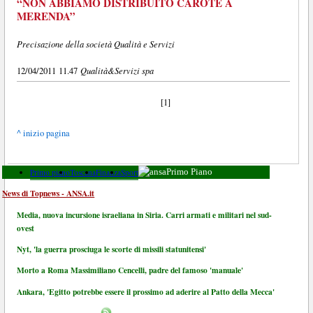
“NON ABBIAMO DISTRIBUITO CAROTE A
MERENDA”
Precisazione della società Qualità e Servizi
Qualità&Servizi spa
12/04/2011 11.47
[1]
^ inizio pagina
Primo piano
Toscana
Finanza
Sport
Primo Piano
News di Topnews - ANSA.it
Media, nuova incursione israeliana in Siria. Carri armati e militari nel sud-
ovest
Nyt, 'la guerra prosciuga le scorte di missili statunitensi'
Morto a Roma Massimiliano Cencelli, padre del famoso 'manuale'
Ankara, 'Egitto potrebbe essere il prossimo ad aderire al Patto della Mecca'