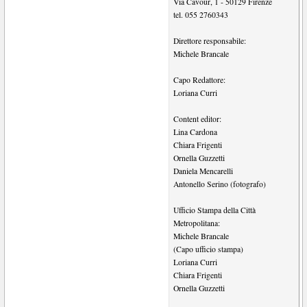
Via Cavour, 1
-
50129
Firenze
tel.
055 2760343
Direttore responsabile:
Michele Brancale
Capo Redattore:
Loriana Curri
Content editor:
Lina Cardona
Chiara Frigenti
Ornella Guzzetti
Daniela Mencarelli
Antonello Serino (fotografo)
Ufficio Stampa della Città
Metropolitana:
Michele Brancale
(Capo ufficio stampa)
Loriana Curri
Chiara Frigenti
Ornella Guzzetti