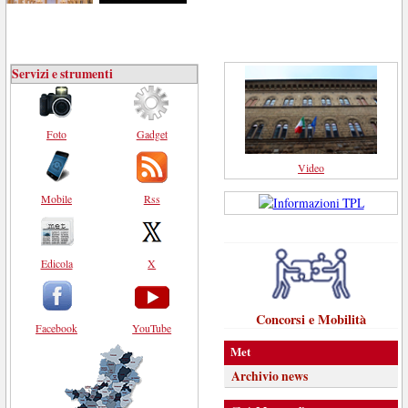
Servizi e strumenti
Foto
Gadget
Video
Mobile
Rss
Edicola
X
Concorsi e Mobilità
Facebook
YouTube
Met
Archivio news