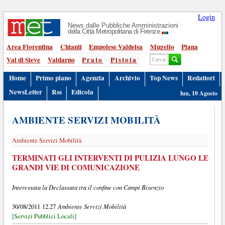
Login
News dalle Pubbliche Amministrazioni
della Città Metropolitana di Firenze
Area Fiorentina
Chianti
Empolese Valdelsa
Mugello
Piana
Val di Sieve
Valdarno
Prato
Pistoia
Home
Primo piano
Agenzia
Archivio
Top News
Redattori
NewsLetter
Rss
Edicola
lun, 10 Agosto
AMBIENTE SERVIZI MOBILITÀ
Ambiente Servizi Mobilità
TERMINATI GLI INTERVENTI DI PULIZIA LUNGO LE
GRANDI VIE DI COMUNICAZIONE
Interessata la Declassata tra il confine con Campi Bisenzio
Ambiente Servizi Mobilità
30/08/2011 12.27
[Servizi Pubblici Locali]