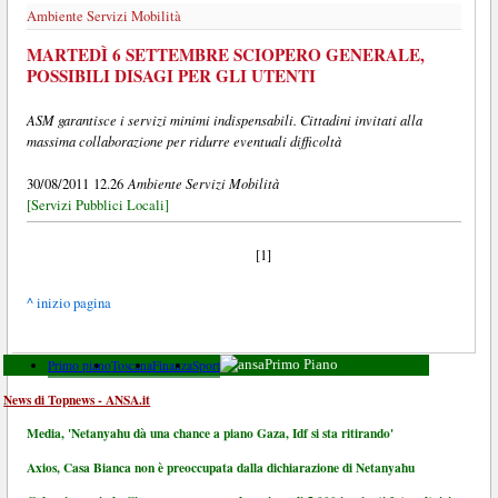
Ambiente Servizi Mobilità
MARTEDÌ 6 SETTEMBRE SCIOPERO GENERALE,
POSSIBILI DISAGI PER GLI UTENTI
ASM garantisce i servizi minimi indispensabili. Cittadini invitati alla
massima collaborazione per ridurre eventuali difficoltà
Ambiente Servizi Mobilità
30/08/2011 12.26
[Servizi Pubblici Locali]
[1]
^ inizio pagina
Primo piano
Toscana
Finanza
Sport
Primo Piano
News di Topnews - ANSA.it
Media, 'Netanyahu dà una chance a piano Gaza, Idf si sta ritirando'
Axios, Casa Bianca non è preoccupata dalla dichiarazione di Netanyahu