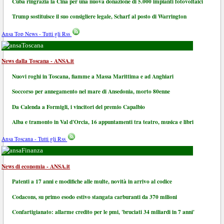
Cuba ringrazia la Cina per una nuova donazione di 5.000 impianti fotovoltaici
Trump sostituisce il suo consigliere legale, Scharf al posto di Warrington
Ansa Top News - Tutti gli Rss
Toscana
News dalla Toscana - ANSA.it
Nuovi roghi in Toscana, fiamme a Massa Marittima e ad Anghiari
Soccorso per annegamento nel mare di Ansedonia, morto 80enne
Da Calenda a Formigli, i vincitori del premio Capalbio
Alba e tramonto in Val d'Orcia, 16 appuntamenti tra teatro, musica e libri
Ansa Toscana - Tutti gli Rss
Finanza
News di economia - ANSA.it
Patenti a 17 anni e modifiche alle multe, novità in arrivo al codice
Codacons, su primo esodo estivo stangata carburanti da 370 milioni
Confartigianato: allarme credito per le pmi, 'bruciati 34 miliardi in 7 anni'