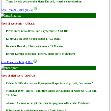
Treno investe pecore sulla Siena-Empoli, ritardi e cancellazioni
Ansa Toscana - Tutti gli Rss
Finanza
News di economia - ANSA.it
Pirelli entra nella difesa, con il cybertyre e Abet Hts
Lo spread tra Btp e Bund chiude a 77,1 punti
Gas in netto calo, future scendono a 53,32 euro
Borsa: Europa consolida i record, indici piatti in chiusura
Ansa Finanza - Tutti gli Rss
Sport
News di altri sport - ANSA.it
Calcio: la Fifa si scusa per il progetto di apertura ai privati, "un errore"
Mondiali 2030: Times, "Infantino spinge per la finale in Marocco". La Fifa,
"E' falso"
Allarme Alcaraz verso gli Us Open, lo spagnolo salta anche Cincinnati
Il Torino ok in amichevole, contro il Vado finisce 3-1