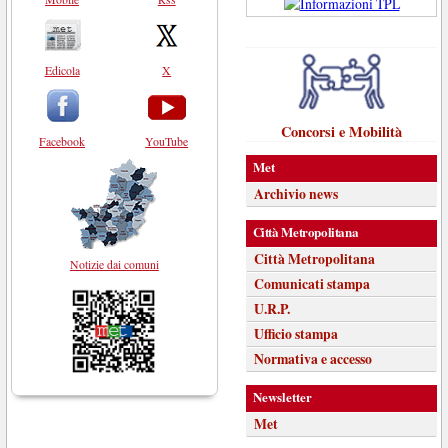
Edicola
X
Concorsi e Mobilità
Facebook
YouTube
Met
Archivio news
Città Metropolitana
Città Metropolitana
Notizie dai comuni
Comunicati stampa
U.R.P.
Ufficio stampa
Normativa e accesso
Newsletter
Met