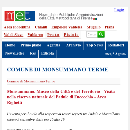
Login
News dalle Pubbliche Amministrazioni
della Città Metropolitana di Firenze
Area Fiorentina
Chianti
Empolese Valdelsa
Mugello
Piana
Val di Sieve
Valdarno
Prato
Pistoia
Home
Primo piano
Agenzia
Archivio
Top News
Redattori
NewsLetter
Rss
Edicola
mer, 5 Agosto
COMUNE DI MONSUMMANO TERME
Comune di Monsummano Terme
Monsummano. Museo della Città e del Territorio - Visita
nella riserva naturale del Padule di Fucecchio - Area
Righetti
L'evento per il ciclo alla scoperta di tesori segreti tra Padule e Montalbano
sabato 5 settembre dalle ore 16 alle 19