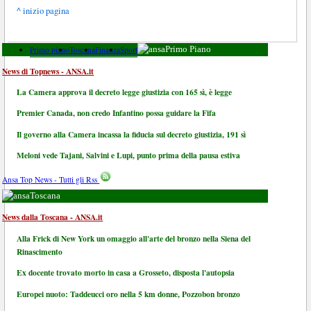
^ inizio pagina
Primo piano
Toscana
Finanza
Sport
Primo Piano
News di Topnews - ANSA.it
La Camera approva il decreto legge giustizia con 165 sì, è legge
Premier Canada, non credo Infantino possa guidare la Fifa
Il governo alla Camera incassa la fiducia sul decreto giustizia, 191 sì
Meloni vede Tajani, Salvini e Lupi, punto prima della pausa estiva
Ansa Top News - Tutti gli Rss
Toscana
News dalla Toscana - ANSA.it
Alla Frick di New York un omaggio all'arte del bronzo nella Siena del
Rinascimento
Ex docente trovato morto in casa a Grosseto, disposta l'autopsia
Europei nuoto: Taddeucci oro nella 5 km donne, Pozzobon bronzo